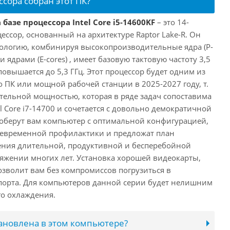
ссора собран этот ПК?
базе процессора Intel Core i5-14600KF
– это 14-
ссор, основанный на архитектуре Raptor Lake-R. Он
ологию, комбинируя высокопроизводительные ядра (P-
 ядрами (E-cores) , имеет базовую тактовую частоту 3,5
повышается до 5,3 ГГц. Этот процессор будет одним из
 ПК или мощной рабочей станции в 2025-2027 году, т.
ельной мощностью, которая в ряде задач сопоставима
l Core i7-14700 и сочетается с довольно демократичной
оберут вам компьютер с оптимальной конфигурацией,
оевременной профилактики и предложат план
ения длительной, продуктивной и бесперебойной
яжении многих лет. Установка хорошей видеокарты,
озволит вам без компромиссов погрузиться в
порта. Для компьютеров данной серии будет нелишним
го охлаждения.
тановлена в этом компьютере?