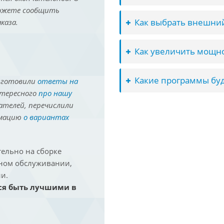
можете сообщить
Как выбрать внешний
каза.
Как увеличить мощно
Какие программы буд
иготовили
ответы на
нтересного
про нашу
ателей, перечислили
рмацию
о вариантах
ельно на сборке
йном обслуживании,
и.
ся быть лучшими в