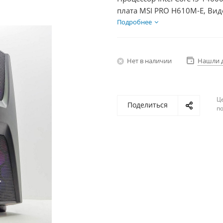
плата MSI PRO H610M-E, Вид
SSD 1000Гб, БП 600Вт
Подробнее
Нет в наличии
Нашли 
Ц
Поделиться
по