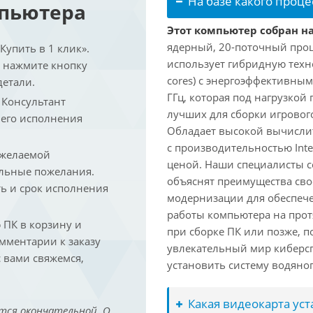
На базе какого проце
мпьютера
Этот компьютер собран на 
ядерный, 20-поточный проце
упить в 1 клик».
использует гибридную техн
и нажмите кнопку
cores) с энергоэффективными
детали.
ГГц, которая под нагрузкой 
. Консультант
лучших для сборки игрового
 его исполнения
Обладает высокой вычислит
с производительностью Inte
 желаемой
ценой. Наши специалисты с
льные пожелания.
объяснят преимущества св
ть и срок исполнения
модернизации для обеспеч
работы компьютера на прот
ПК в корзину и
при сборке ПК или позже, п
омментарии к заказу
увлекательный мир киберс
 вами свяжемся,
установить систему водяно
Какая видеокарта ус
тся окончательной. О