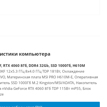
ристики компьютера
, RTX 4060 8Гб, DDR4 32Gb, SSD 1000Гб, H610M
00KF 12x5.3 ГГц 8x4.0 ГГц TDP 181Вт, Охлаждение
 EVO, Материнская плата MSI PRO H610M-E, Оперативная
итель SSD 1000Гб M.2 Kingston/MSI/ADATA, Накопитель
а nVidia GeForce RTX 4060 8Гб TDP 115Вт mP55, Блок
ze