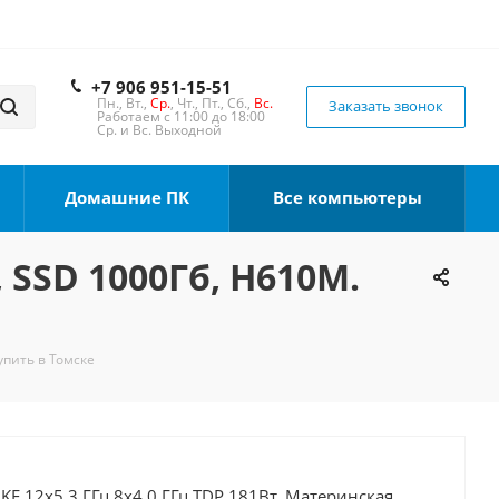
+7 906 951-15-51
Пн., Вт.,
Ср.
, Чт., Пт., Сб.,
Вс.
Заказать звонок
Работаем с 11:00 до 18:00
Ср. и Вс. Выходной
Домашние ПК
Все компьютеры
, SSD 1000Гб, H610M.
упить в Томске
0KF 12x5.3 ГГц 8x4.0 ГГц TDP 181Вт, Материнская