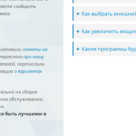
можете сообщить
Как выбрать внешний
каза.
Как увеличить мощно
Какие программы буд
иготовили
ответы на
нтересного
про нашу
ателей, перечислили
рмацию
о вариантах
ельно на сборке
йном обслуживании,
и.
ся быть лучшими в