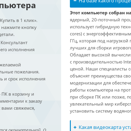
На базе какого проце
мпьютера
Этот компьютер собран на 
ядерный, 20-поточный проце
упить в 1 клик».
использует гибридную техн
и нажмите кнопку
cores) с энергоэффективными
детали.
ГГц, которая под нагрузкой 
. Консультант
лучших для сборки игрового
 его исполнения
Обладает высокой вычислит
с производительностью Inte
 желаемой
ценой. Наши специалисты с
льные пожелания.
объяснят преимущества св
ть и срок исполнения
модернизации для обеспеч
работы компьютера на прот
ПК в корзину и
при сборке ПК или позже, п
омментарии к заказу
увлекательный мир киберс
 вами свяжемся,
установить систему водяно
Какая видеокарта ус
тся окончательной. О