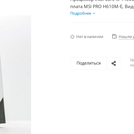
плата MSI PRO H610M-E, Вид
SSD 1000Гб + HDD 1Тб, БП 6
Подробнее
Нет в наличии
Нашли 
Ц
Поделиться
по