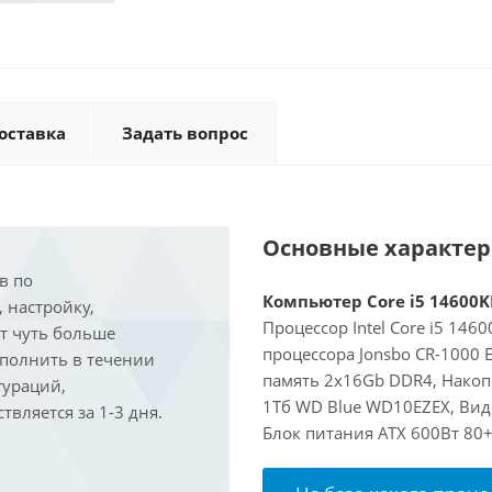
оставка
Задать вопрос
Основные характе
в по
Компьютер Core i5 14600KF
, настройку,
Процессор Intel Core i5 146
ит чуть больше
процессора Jonsbo CR-1000
ыполнить в течении
память 2x16Gb DDR4, Накоп
гураций,
1Тб WD Blue WD10EZEX, Виде
вляется за 1-3 дня.
Блок питания ATX 600Вт 80+