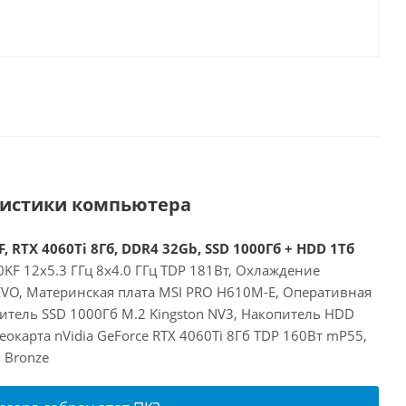
ристики компьютера
, RTX 4060Ti 8Гб, DDR4 32Gb, SSD 1000Гб + HDD 1Тб
00KF 12x5.3 ГГц 8x4.0 ГГц TDP 181Вт, Охлаждение
 EVO, Материнская плата MSI PRO H610M-E, Оперативная
итель SSD 1000Гб M.2 Kingston NV3, Накопитель HDD
окарта nVidia GeForce RTX 4060Ti 8Гб TDP 160Вт mP55,
 Bronze