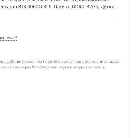
еокарта RTX 4060Ti 8Гб, Память DDR4 32Gb, Диски
00Вт
дешевле?
ена действительна при покупке в офисе, при оформлении заказа
 телефону, через WhatsApp или через интернет-магазин.