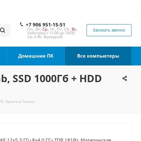
+7 906 951-15-51
Пн., Вт.,
Ср.
, Чт., Пт., Сб.,
Вс.
Заказать звонок
Работаем с 11:00 до 18:00
Ср. и Вс. Выходной
Домашние ПК
Все компьютеры
Gb, SSD 1000Гб + HDD
Тб. Купить в Томске
0KF 12x5.3 ГГц 8x4.0 ГГц TDP 181Вт, Материнская