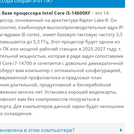
ссора собран этот ПК?
базе процессора Intel Core i5-14600KF
– это 14-
ссор, основанный на архитектуре Raptor Lake-R. Он
ологию, комбинируя высокопроизводительные ядра (P-
 ядрами (E-cores) , имеет базовую тактовую частоту 3,5
повышается до 5,3 ГГц. Этот процессор будет одним из
 ПК или мощной рабочей станции в 2025-2027 году, т.
ельной мощностью, которая в ряде задач сопоставима
l Core i7-14700 и сочетается с довольно демократичной
оберут вам компьютер с оптимальной конфигурацией,
оевременной профилактики и предложат план
ения длительной, продуктивной и бесперебойной
яжении многих лет. Установка хорошей видеокарты,
озволит вам без компромиссов погрузиться в
порта. Для компьютеров данной серии будет нелишним
го охлаждения.
тановлена в этом компьютере?