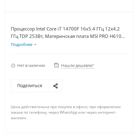
Процессор Intel Core i7 14700F 16x5.4 ГГц 12x4.2
ГГц TDP 253Вт, Материнская плата MSI PRO H610M-
E, Видеокарта RTX 4070S 12Гб, Память DDR4 64Gb,
Подробнее
Диски SSD 1000Гб + HDD 2Тб, БП 750Вт
Нет в наличии
Нашли дешевле?
Поделиться
Цена действительна при покупке в офисе, при оформлении
заказа по телефону, через WhatsApp или через интернет-
магазин.