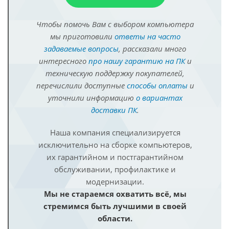
Чтобы помочь Вам с выбором компьютера
мы приготовили
ответы на часто
задаваемые вопросы
, рассказали много
интересного
про нашу гарантию на ПК
и
техническую поддержку покупателей,
перечислили доступные
способы оплаты
и
уточнили информацию
о вариантах
доставки ПК
.
Наша компания специализируется
исключительно на сборке компьютеров,
их гарантийном и постгарантийном
обслуживании, профилактике и
модернизации.
Мы не стараемся охватить всё, мы
стремимся быть лучшими в своей
области.