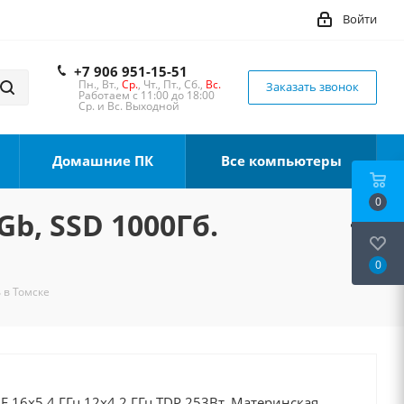
Войти
+7 906 951-15-51
Пн., Вт.,
Ср.
, Чт., Пт., Сб.,
Вс.
Заказать звонок
Работаем с 11:00 до 18:00
Ср. и Вс. Выходной
Домашние ПК
Все компьютеры
0
Gb, SSD 1000Гб.
0
 в Томске
0F 16x5.4 ГГц 12x4.2 ГГц TDP 253Вт, Материнская