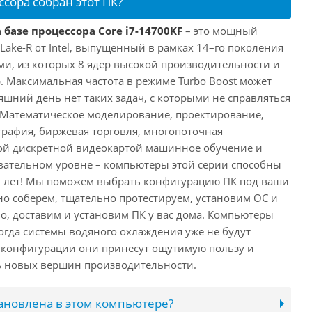
ссора собран этот ПК?
 базе процессора Core i7-14700KF
– это мощный
 Lake-R от Intel, выпущенный в рамках 14–го поколения
ми, из которых 8 ядер высокой производительности и
. Максимальная частота в режиме Turbo Boost может
няшний день нет таких задач, с которыми не справляться
 Математическое моделирование, проектирование,
рафия, биржевая торговля, многопоточная
ной дискретной видеокартой машинное обучение и
вательном уровне – компьютеры этой серии способны
10 лет! Мы поможем выбрать конфигурацию ПК под ваши
но соберем, тщательно протестируем, установим ОС и
о, доставим и установим ПК у вас дома. Компьютеры
 когда системы водяного охлаждения уже не будут
й конфигурации они принесут ощутимую пользу и
ь новых вершин производительности.
тановлена в этом компьютере?