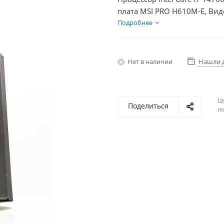
плата MSI PRO H610M-E, Вид
Диски SSD 1000Гб, БП 750Вт
Подробнее
Нет в наличии
Нашли 
Ц
Поделиться
по