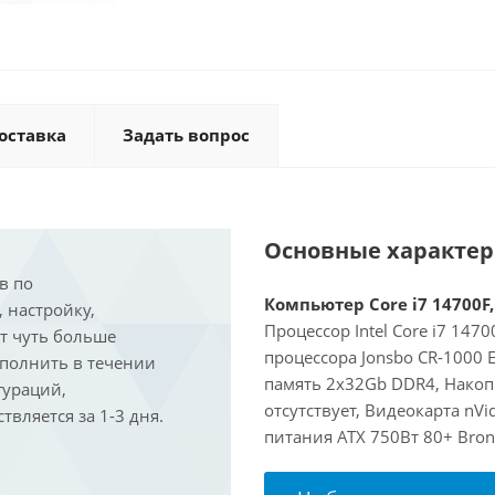
оставка
Задать вопрос
Основные характе
в по
Компьютер Core i7 14700F,
, настройку,
Процессор Intel Core i7 147
ит чуть больше
процессора Jonsbo CR-1000
ыполнить в течении
память 2x32Gb DDR4, Накоп
гураций,
отсутствует, Видеокарта nVi
вляется за 1-3 дня.
питания ATX 750Вт 80+ Bron