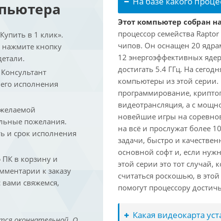
На базе какого проце
мпьютера
Этот компьютер собран на
процессор семейства Raptor
упить в 1 клик».
чипов. Он оснащен 20 ядра
и нажмите кнопку
12 энергоэффективных ядер
детали.
достигать 5.4 ГГц. На сегод
. Консультант
компьютеры из этой серии.
 его исполнения
программирование, криптог
видеотрансляция, а с мощ
 желаемой
новейшие игры на соревно
льные пожелания.
на всё и прослужат более 
ть и срок исполнения
задачи, быстро и качествен
основной софт и, если нужн
ПК в корзину и
этой серии это тот случай,
омментарии к заказу
считаться роскошью, в это
 вами свяжемся,
помогут процессору достич
Какая видеокарта ус
тся окончательной. О