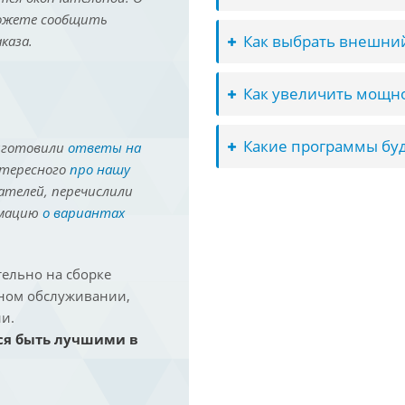
можете сообщить
Как выбрать внешний
каза.
Как увеличить мощно
Какие программы буд
иготовили
ответы на
нтересного
про нашу
ателей, перечислили
рмацию
о вариантах
ельно на сборке
йном обслуживании,
и.
ся быть лучшими в