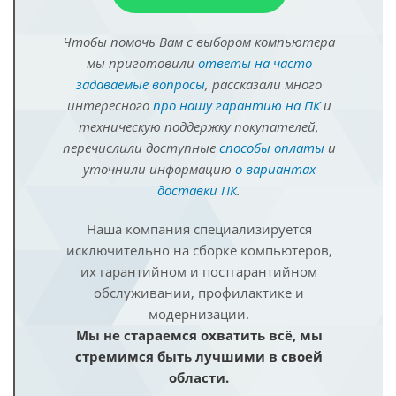
Чтобы помочь Вам с выбором компьютера
мы приготовили
ответы на часто
задаваемые вопросы
, рассказали много
интересного
про нашу гарантию на ПК
и
техническую поддержку покупателей,
перечислили доступные
способы оплаты
и
уточнили информацию
о вариантах
доставки ПК
.
Наша компания специализируется
исключительно на сборке компьютеров,
их гарантийном и постгарантийном
обслуживании, профилактике и
модернизации.
Мы не стараемся охватить всё, мы
стремимся быть лучшими в своей
области.