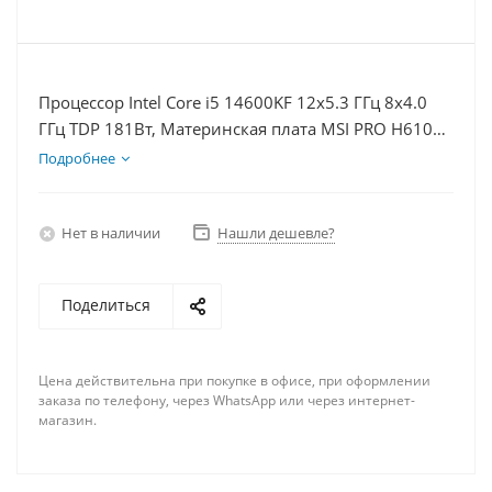
Процессор Intel Core i5 14600KF 12x5.3 ГГц 8x4.0
ГГц TDP 181Вт, Материнская плата MSI PRO H610M-
E, Видеокарта RTX 4070S 12Гб, Память DDR4 16Gb,
Подробнее
Диски SSD 1000Гб + HDD 2Тб, БП 750Вт
Нет в наличии
Нашли дешевле?
Поделиться
Цена действительна при покупке в офисе, при оформлении
заказа по телефону, через WhatsApp или через интернет-
магазин.