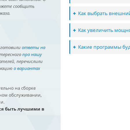
можете сообщить
Как выбрать внешний
каза.
Как увеличить мощно
Какие программы буд
иготовили
ответы на
нтересного
про нашу
ателей, перечислили
рмацию
о вариантах
ельно на сборке
йном обслуживании,
и.
ся быть лучшими в