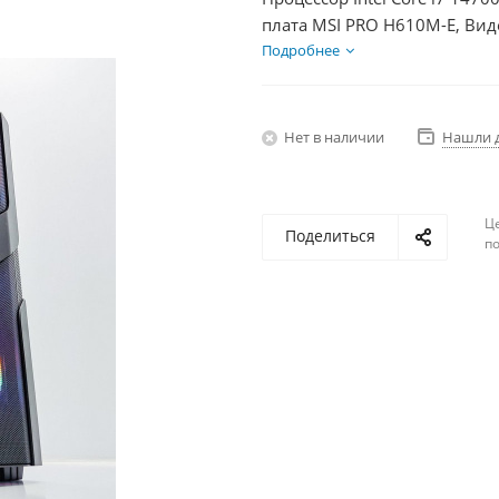
плата MSI PRO H610M-E, Вид
SSD 1000Гб + HDD 1Тб, БП 7
Подробнее
Нет в наличии
Нашли 
Ц
Поделиться
по