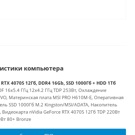
ристики компьютера
 RTX 4070S 12Гб, DDR4 16Gb, SSD 1000Гб + HDD 1Тб
00F 16x5.4 ГГц 12x4.2 ГГц TDP 253Вт, Охлаждение
 EVO, Материнская плата MSI PRO H610M-E, Оперативная
ель SSD 1000Гб M.2 Kingston/MSI/ADATA, Накопитель
Видеокарта nVidia GeForce RTX 4070S 12Гб TDP 220Вт
Вт 80+ Bronze