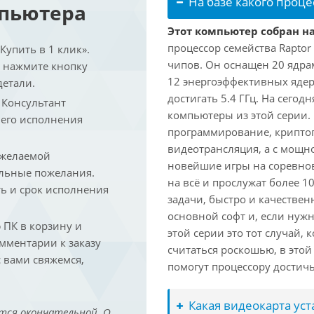
На базе какого проце
мпьютера
Этот компьютер собран на
процессор семейства Raptor
упить в 1 клик».
чипов. Он оснащен 20 ядра
и нажмите кнопку
12 энергоэффективных ядер
детали.
достигать 5.4 ГГц. На сегод
. Консультант
компьютеры из этой серии.
 его исполнения
программирование, криптог
видеотрансляция, а с мощ
 желаемой
новейшие игры на соревно
льные пожелания.
на всё и прослужат более 
ть и срок исполнения
задачи, быстро и качествен
основной софт и, если нужн
ПК в корзину и
этой серии это тот случай,
омментарии к заказу
считаться роскошью, в это
 вами свяжемся,
помогут процессору достич
Какая видеокарта ус
тся окончательной. О