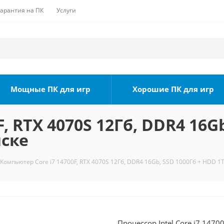
Гарантия на ПК
Услуги
Мощные ПК для игр
Хорошие ПК для игр
, RTX 4070S 12Гб, DDR4 16G
мске
Компьютер Core i7 14700F, RTX 4070S 12Гб, DDR4 16Gb, SSD 1000Гб + HDD 1
Процессор Intel Core i7 1470