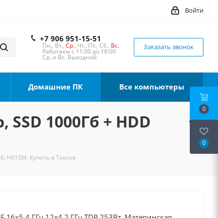
Войти
+7 906 951-15-51
Пн., Вт.,
Ср.
, Чт., Пт., Сб.,
Вс.
Заказать звонок
Работаем с 11:00 до 18:00
Ср. и Вс. Выходной
Домашние ПК
Все компьютеры
0
b, SSD 1000Гб + HDD
0
Тб, H610M. Купить в Томске
0F 16x5.4 ГГц 12x4.2 ГГц TDP 253Вт, Материнская