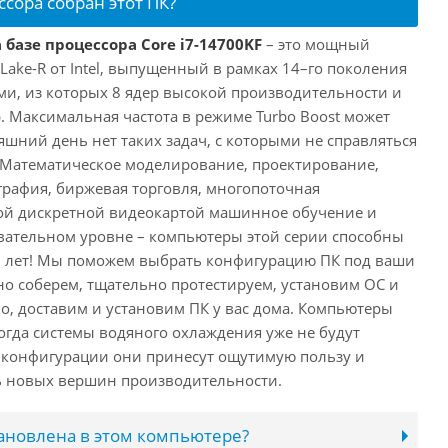
ссора собран этот ПК?
 базе процессора Core i7-14700KF
– это мощный
 Lake-R от Intel, выпущенный в рамках 14–го поколения
ми, из которых 8 ядер высокой производительности и
. Максимальная частота в режиме Turbo Boost может
няшний день нет таких задач, с которыми не справляться
 Математическое моделирование, проектирование,
рафия, биржевая торговля, многопоточная
ной дискретной видеокартой машинное обучение и
вательном уровне – компьютеры этой серии способны
10 лет! Мы поможем выбрать конфигурацию ПК под ваши
но соберем, тщательно протестируем, установим ОС и
о, доставим и установим ПК у вас дома. Компьютеры
 когда системы водяного охлаждения уже не будут
й конфигурации они принесут ощутимую пользу и
ь новых вершин производительности.
тановлена в этом компьютере?