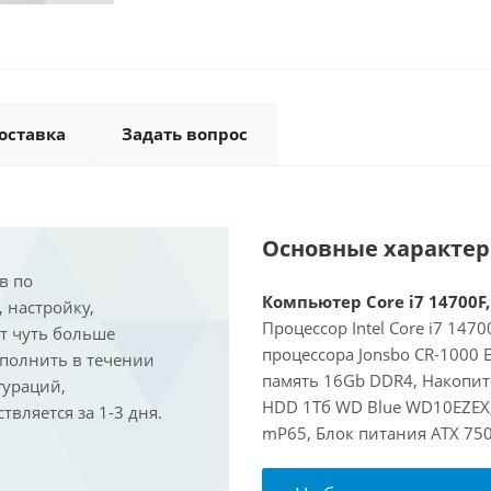
оставка
Задать вопрос
Основные характе
в по
Компьютер Core i7 14700F,
, настройку,
Процессор Intel Core i7 147
ит чуть больше
процессора Jonsbo CR-1000
ыполнить в течении
память 16Gb DDR4, Накопит
гураций,
HDD 1Тб WD Blue WD10EZEX, 
вляется за 1-3 дня.
mP65, Блок питания ATX 750