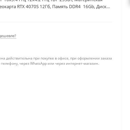
еокарта RTX 4070S 12Гб, Память DDR4 16Gb, Диски
50Вт
дешевле?
ена действительна при покупке в офисе, при оформлении заказа
 телефону, через WhatsApp или через интернет-магазин.