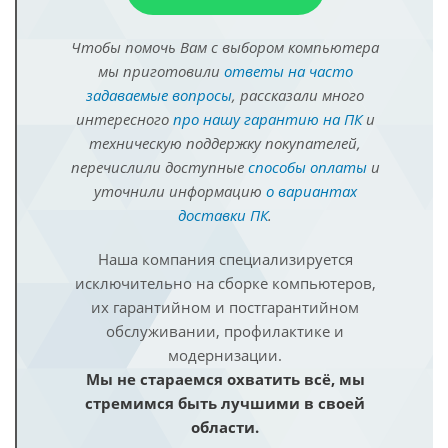
Чтобы помочь Вам с выбором компьютера
мы приготовили
ответы на часто
задаваемые вопросы
, рассказали много
интересного
про нашу гарантию на ПК
и
техническую поддержку покупателей,
перечислили доступные
способы оплаты
и
уточнили информацию
о вариантах
доставки ПК
.
Наша компания специализируется
исключительно на сборке компьютеров,
их гарантийном и постгарантийном
обслуживании, профилактике и
модернизации.
Мы не стараемся охватить всё, мы
стремимся быть лучшими в своей
области.