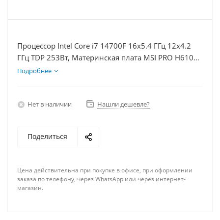
Процессор Intel Core i7 14700F 16x5.4 ГГц 12x4.2
ГГц TDP 253Вт, Материнская плата MSI PRO H610M-
E, Видеокарта RTX 4070TiS 16Гб, Память
Подробнее
DDR4 16Gb, Диски SSD 1000Гб + HDD 1Тб, БП
750Вт
Нет в наличии
Нашли дешевле?
Поделиться
Цена действительна при покупке в офисе, при оформлении
заказа по телефону, через WhatsApp или через интернет-
магазин.