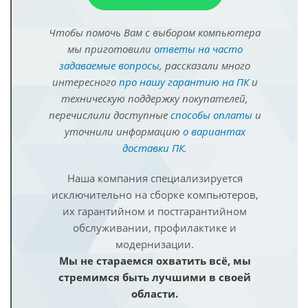
Чтобы помочь Вам с выбором компьютера
мы приготовили
ответы на часто
задаваемые вопросы
, рассказали много
интересного
про нашу гарантию на ПК
и
техническую поддержку покупателей,
перечислили доступные
способы оплаты
и
уточнили информацию
о вариантах
доставки ПК
.
Наша компания специализируется
исключительно на сборке компьютеров,
их гарантийном и постгарантийном
обслуживании, профилактике и
модернизации.
Мы не стараемся охватить всё, мы
стремимся быть лучшими в своей
области.