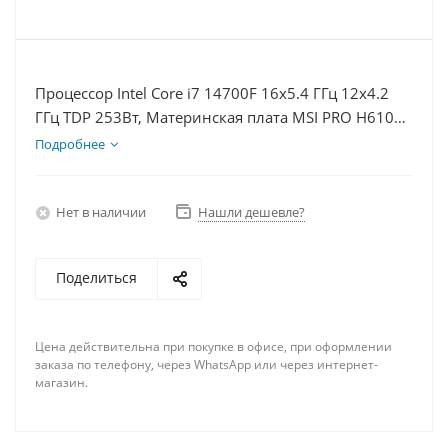
Процессор Intel Core i7 14700F 16x5.4 ГГц 12x4.2
ГГц TDP 253Вт, Материнская плата MSI PRO H610M-
E, Видеокарта RTX 4070TiS 16Гб, Память
Подробнее
DDR4 32Gb, Диски SSD 500Гб, БП 750Вт
Нет в наличии
Нашли дешевле?
Поделиться
Цена действительна при покупке в офисе, при оформлении
заказа по телефону, через WhatsApp или через интернет-
магазин.