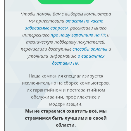
Чтобы помочь Вам с выбором компьютера
мы приготовили
ответы на часто
задаваемые вопросы
, рассказали много
интересного
про нашу гарантию на ПК
и
техническую поддержку покупателей,
перечислили доступные
способы оплаты
и
уточнили информацию
о вариантах
доставки ПК
.
Наша компания специализируется
исключительно на сборке компьютеров,
их гарантийном и постгарантийном
обслуживании, профилактике и
модернизации.
Мы не стараемся охватить всё, мы
стремимся быть лучшими в своей
области.