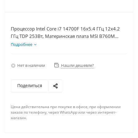
Процессор Intel Core i7 14700F 16x5.4 ГГц 12x4.2
ГГц TDP 253Вт, Материнская плата MSI B760M
BOMBER WIFI D5, Видеокарта RTX 4060Ti 8Гб,
Подробнее
Память DDR5 32Gb, Диски SSD 1000Гб + HDD 2Тб,
БП 600Вт
Нет в наличии
Нашли дешевле?
Поделиться
Цена действительна при покупке в офисе, при оформлении
заказа по телефону, через WhatsApp или через интернет-
магазин.