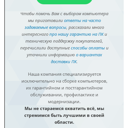
Чтобы помочь Вам с выбором компьютера
мы приготовили
ответы на часто
задаваемые вопросы
, рассказали много
интересного
про нашу гарантию на ПК
и
техническую поддержку покупателей,
перечислили доступные
способы оплаты
и
уточнили информацию
о вариантах
доставки ПК
.
Наша компания специализируется
исключительно на сборке компьютеров,
их гарантийном и постгарантийном
обслуживании, профилактике и
модернизации.
Мы не стараемся охватить всё, мы
стремимся быть лучшими в своей
области.