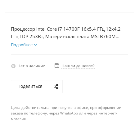
Процессор Intel Core i7 14700F 16x5.4 ГГц 12x4.2
ГГц TDP 253Вт, Материнская плата MSI B760M
BOMBER WIFI D5, Видеокарта RTX 4060Ti 8Гб,
Подробнее
Память DDR5 32Gb, Диски SSD 1000Гб, БП 600Вт
Нет в наличии
Нашли дешевле?
Поделиться
Цена действительна при покупке в офисе, при оформлении
заказа по телефону, через WhatsApp или через интернет-
магазин.