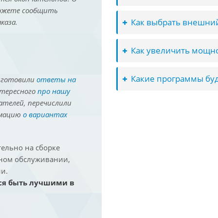
можете сообщить
Как выбрать внешний
каза.
Как увеличить мощно
Какие программы буд
иготовили
ответы на
нтересного
про нашу
ателей, перечислили
рмацию
о вариантах
ельно на сборке
йном обслуживании,
и.
ся быть лучшими в