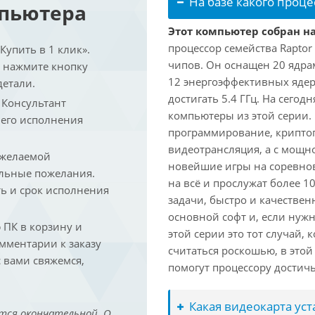
На базе какого проце
мпьютера
Этот компьютер собран на
процессор семейства Raptor
упить в 1 клик».
чипов. Он оснащен 20 ядра
и нажмите кнопку
12 энергоэффективных ядер
детали.
достигать 5.4 ГГц. На сегод
. Консультант
компьютеры из этой серии.
 его исполнения
программирование, криптог
видеотрансляция, а с мощ
 желаемой
новейшие игры на соревно
льные пожелания.
на всё и прослужат более 
ть и срок исполнения
задачи, быстро и качествен
основной софт и, если нужн
ПК в корзину и
этой серии это тот случай,
омментарии к заказу
считаться роскошью, в это
 вами свяжемся,
помогут процессору достич
Какая видеокарта ус
тся окончательной. О