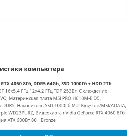
ристики компьютера
 RTX 4060 8Гб, DDR5 64Gb, SSD 1000Гб + HDD 2Тб
00F 16x5.4 ГГц 12x4.2 ГГц TDP 253Вт, Охлаждение
EVO, Материнская плата MSI PRO H610M-E D5,
 DDR5, Накопитель SSD 1000Гб M.2 Kingston/MSI/ADATA,
ple WD23PURZ, Видеокарта nVidia GeForce RTX 4060 8Гб
ия ATX 600Вт 80+ Bronze