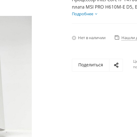
плата MSI PRO H610M-E D5, 
SSD 1000Гб + HDD 2Тб, БП 6
Подробнее
Нет в наличии
Нашли 
Ц
Поделиться
по