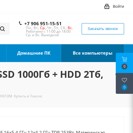
Войти
+7 906 951-15-51
Пн., Вт.,
Ср.
, Чт., Пт., Сб.,
Вс.
Заказать звонок
Работаем с 11:00 до 18:00
Ср. и Вс. Выходной
Домашние ПК
Все компьютеры
0
SSD 1000Гб + HDD 2Тб,
0
 H610M. Купить в Томске
0F 16x5.4 ГГц 12x4.2 ГГц TDP 253Вт, Материнская