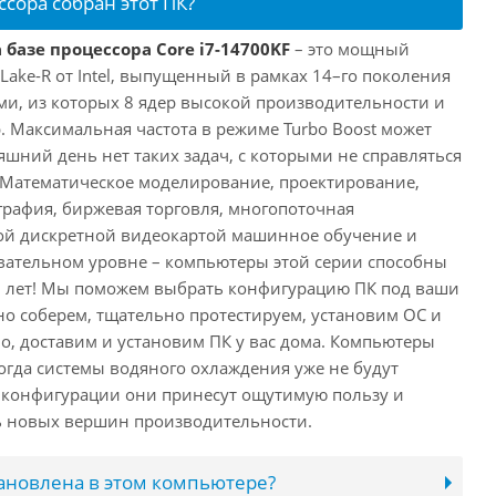
ссора собран этот ПК?
 базе процессора Core i7-14700KF
– это мощный
 Lake-R от Intel, выпущенный в рамках 14–го поколения
ми, из которых 8 ядер высокой производительности и
. Максимальная частота в режиме Turbo Boost может
няшний день нет таких задач, с которыми не справляться
 Математическое моделирование, проектирование,
рафия, биржевая торговля, многопоточная
ной дискретной видеокартой машинное обучение и
вательном уровне – компьютеры этой серии способны
10 лет! Мы поможем выбрать конфигурацию ПК под ваши
но соберем, тщательно протестируем, установим ОС и
о, доставим и установим ПК у вас дома. Компьютеры
 когда системы водяного охлаждения уже не будут
й конфигурации они принесут ощутимую пользу и
ь новых вершин производительности.
тановлена в этом компьютере?