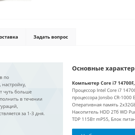
оставка
Задать вопрос
Основные характе
в по
Компьютер Core i7 14700F,
, настройку,
Процессор Intel Core i7 147
ит чуть больше
процессора Jonsbo CR-1000 
ыполнить в течении
Оперативная память 2x32Gb
гураций,
Накопитель HDD 2Тб WD Pur
вляется за 1-3 дня.
TDP 115Вт mP55, Блок питан