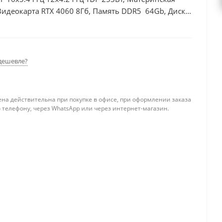
Видеокарта RTX 4060 8Гб, Память DDR5 64Gb, Диски
00Вт
дешевле?
ена действительна при покупке в офисе, при оформлении заказа
 телефону, через WhatsApp или через интернет-магазин.