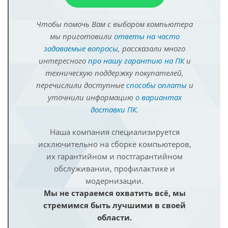
Чтобы помочь Вам с выбором компьютера
мы приготовили
ответы на часто
задаваемые вопросы
, рассказали много
интересного
про нашу гарантию на ПК
и
техническую поддержку покупателей,
перечислили доступные
способы оплаты
и
уточнили информацию
о вариантах
доставки ПК
.
Наша компания специализируется
исключительно на сборке компьютеров,
их гарантийном и постгарантийном
обслуживании, профилактике и
модернизации.
Мы не стараемся охватить всё, мы
стремимся быть лучшими в своей
области.