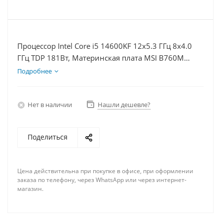
Процессор Intel Core i5 14600KF 12x5.3 ГГц 8x4.0
ГГц TDP 181Вт, Материнская плата MSI B760M
BOMBER WIFI D5, Видеокарта RTX 4060Ti 8Гб,
Подробнее
Память DDR5 16Gb, Диски SSD 1000Гб + HDD 2Тб,
БП 600Вт
Нет в наличии
Нашли дешевле?
Поделиться
Цена действительна при покупке в офисе, при оформлении
заказа по телефону, через WhatsApp или через интернет-
магазин.