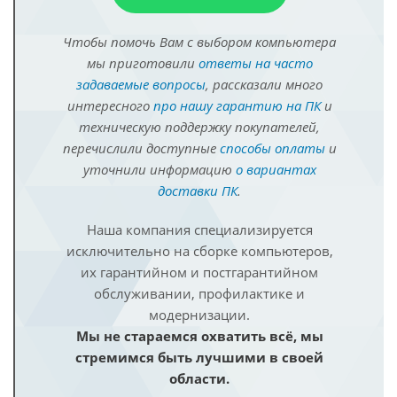
Чтобы помочь Вам с выбором компьютера
мы приготовили
ответы на часто
задаваемые вопросы
, рассказали много
интересного
про нашу гарантию на ПК
и
техническую поддержку покупателей,
перечислили доступные
способы оплаты
и
уточнили информацию
о вариантах
доставки ПК
.
Наша компания специализируется
исключительно на сборке компьютеров,
их гарантийном и постгарантийном
обслуживании, профилактике и
модернизации.
Мы не стараемся охватить всё, мы
стремимся быть лучшими в своей
области.