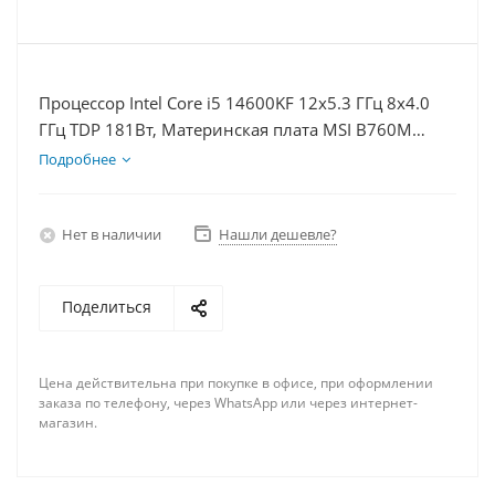
Процессор Intel Core i5 14600KF 12x5.3 ГГц 8x4.0
ГГц TDP 181Вт, Материнская плата MSI B760M
BOMBER WIFI D5, Видеокарта RTX 4060Ti 8Гб,
Подробнее
Память DDR5 16Gb, Диски SSD 1000Гб + HDD 1Тб,
БП 600Вт
Нет в наличии
Нашли дешевле?
Поделиться
Цена действительна при покупке в офисе, при оформлении
заказа по телефону, через WhatsApp или через интернет-
магазин.