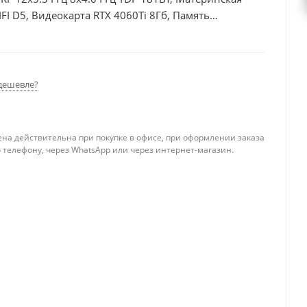
I D5, Видеокарта RTX 4060Ti 8Гб, Память
б, БП 600Вт
дешевле?
ена действительна при покупке в офисе, при оформлении заказа
 телефону, через WhatsApp или через интернет-магазин.