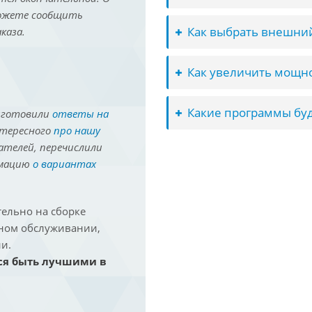
можете сообщить
Как выбрать внешний
каза.
Как увеличить мощно
Какие программы буд
иготовили
ответы на
нтересного
про нашу
ателей, перечислили
рмацию
о вариантах
ельно на сборке
йном обслуживании,
и.
ся быть лучшими в