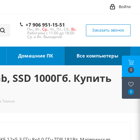
Войти
+7 906 951-15-51
Пн., Вт.,
Ср.
, Чт., Пт., Сб.,
Вс.
Заказать звонок
Работаем с 11:00 до 18:00
Ср. и Вс. Выходной
Домашние ПК
Все компьютеры
0
Gb, SSD 1000Гб. Купить
0
в Томске
0KF 12x5.3 ГГц 8x4.0 ГГц TDP 181Вт, Материнская