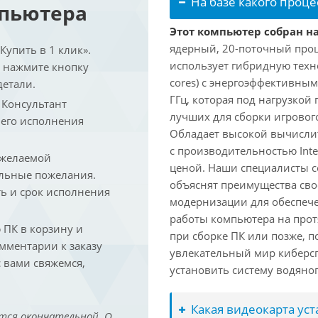
На базе какого проце
мпьютера
Этот компьютер собран на 
ядерный, 20-поточный проце
упить в 1 клик».
использует гибридную техн
и нажмите кнопку
cores) с энергоэффективными
детали.
ГГц, которая под нагрузкой 
. Консультант
лучших для сборки игрового
 его исполнения
Обладает высокой вычислит
с производительностью Inte
 желаемой
ценой. Наши специалисты с
льные пожелания.
объяснят преимущества св
ть и срок исполнения
модернизации для обеспеч
работы компьютера на прот
ПК в корзину и
при сборке ПК или позже, п
омментарии к заказу
увлекательный мир киберс
 вами свяжемся,
установить систему водяно
Какая видеокарта ус
тся окончательной. О