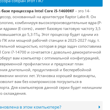
ссора собран этот ПК?
базе процессора Intel Core i5-14600KF
– это 14-
ссор, основанный на архитектуре Raptor Lake-R. Он
ологию, комбинируя высокопроизводительные ядра (P-
 ядрами (E-cores) , имеет базовую тактовую частоту 3,5
повышается до 5,3 ГГц. Этот процессор будет одним из
 ПК или мощной рабочей станции в 2025-2027 году, т.
ельной мощностью, которая в ряде задач сопоставима
l Core i7-14700 и сочетается с довольно демократичной
оберут вам компьютер с оптимальной конфигурацией,
оевременной профилактики и предложат план
ения длительной, продуктивной и бесперебойной
яжении многих лет. Установка хорошей видеокарты,
озволит вам без компромиссов погрузиться в
порта. Для компьютеров данной серии будет нелишним
го охлаждения.
тановлена в этом компьютере?