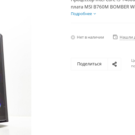
плата MSI B760M BOMBER WIF
DDR5 16Gb, Диски SSD 1000Г
Подробнее
Нет в наличии
Нашли 
Ц
Поделиться
по