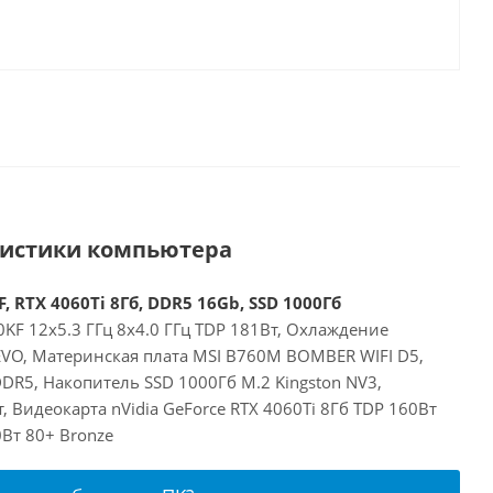
ристики компьютера
, RTX 4060Ti 8Гб, DDR5 16Gb, SSD 1000Гб
00KF 12x5.3 ГГц 8x4.0 ГГц TDP 181Вт, Охлаждение
EVO, Материнская плата MSI B760M BOMBER WIFI D5,
DR5, Накопитель SSD 1000Гб M.2 Kingston NV3,
, Видеокарта nVidia GeForce RTX 4060Ti 8Гб TDP 160Вт
Вт 80+ Bronze