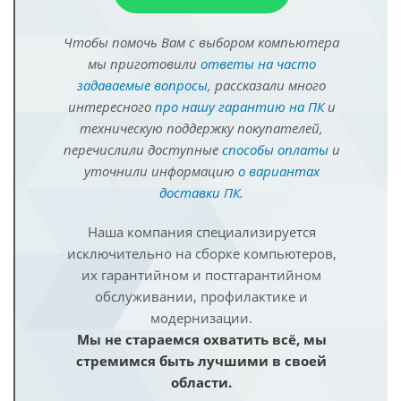
Чтобы помочь Вам с выбором компьютера
мы приготовили
ответы на часто
задаваемые вопросы
, рассказали много
интересного
про нашу гарантию на ПК
и
техническую поддержку покупателей,
перечислили доступные
способы оплаты
и
уточнили информацию
о вариантах
доставки ПК
.
Наша компания специализируется
исключительно на сборке компьютеров,
их гарантийном и постгарантийном
обслуживании, профилактике и
модернизации.
Мы не стараемся охватить всё, мы
стремимся быть лучшими в своей
области.