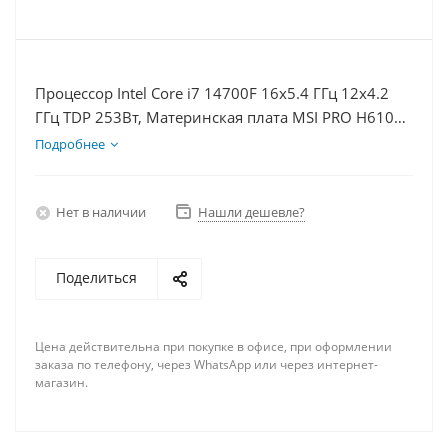
Процессор Intel Core i7 14700F 16x5.4 ГГц 12x4.2
ГГц TDP 253Вт, Материнская плата MSI PRO H610M-
E D5, Видеокарта RTX 3050 8Гб, Память
Подробнее
DDR5 64Gb, Диски SSD 500Гб + HDD 2Тб, БП 600Вт
Нет в наличии
Нашли дешевле?
Поделиться
Цена действительна при покупке в офисе, при оформлении
заказа по телефону, через WhatsApp или через интернет-
магазин.