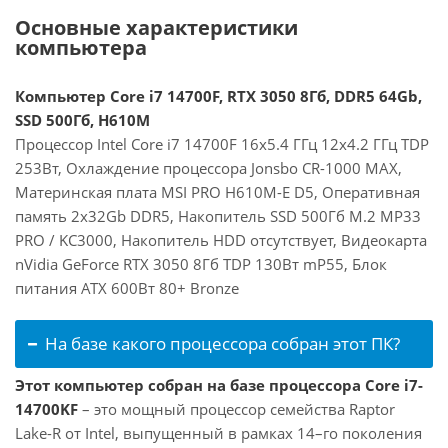
Основные характеристики
компьютера
Компьютер Core i7 14700F, RTX 3050 8Гб, DDR5 64Gb,
SSD 500Гб, H610M
Процессор Intel Core i7 14700F 16x5.4 ГГц 12x4.2 ГГц TDP
253Вт, Охлаждение процессора Jonsbo CR-1000 MAX,
Материнская плата MSI PRO H610M-E D5, Оперативная
память 2x32Gb DDR5, Накопитель SSD 500Гб M.2 MP33
PRO / KC3000, Накопитель HDD отсутствует, Видеокарта
nVidia GeForce RTX 3050 8Гб TDP 130Вт mP55, Блок
питания ATX 600Вт 80+ Bronze
На базе какого процессора собран этот ПК?
Этот компьютер собран на базе процессора Core i7-
14700KF
– это мощный процессор семейства Raptor
Lake-R от Intel, выпущенный в рамках 14–го поколения