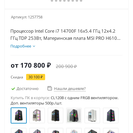
Артикул:
1257758
Процессор Intel Core i7 14700F 16x5.4 ГГц 12x4.2
ГГц TDP 253Вт, Материнская плата MSI PRO H610M-
E D5, Видеокарта RTX 3050 8Гб, Память
Подробнее
DDR5 64Gb, Диски SSD 500Гб, БП 600Вт
от
170 800 ₽
200 900 ₽
Скидка
30 100 ₽
Достаточно
Нашли дешевле?
Купить ПК в корпусе:
CL120B c одним FRGB вентилятором.
Доп. вентиляторы 500р./шт.