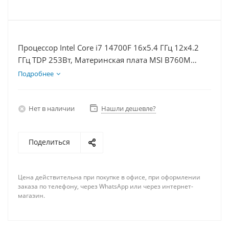
Процессор Intel Core i7 14700F 16x5.4 ГГц 12x4.2
ГГц TDP 253Вт, Материнская плата MSI B760M
BOMBER WIFI D5, Видеокарта RTX 4060Ti 8Гб,
Подробнее
Память DDR5 16Gb, Диски SSD 500Гб + HDD 1Тб,
БП 600Вт
Нет в наличии
Нашли дешевле?
Поделиться
Цена действительна при покупке в офисе, при оформлении
заказа по телефону, через WhatsApp или через интернет-
магазин.