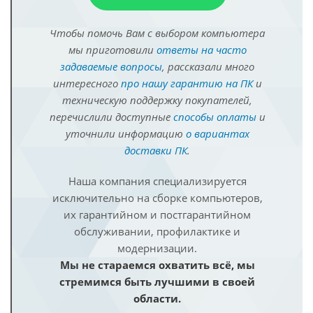
Чтобы помочь Вам с выбором компьютера
мы приготовили
ответы на часто
задаваемые вопросы
, рассказали много
интересного
про нашу гарантию на ПК
и
техническую поддержку покупателей,
перечислили доступные
способы оплаты
и
уточнили информацию
о вариантах
доставки ПК
.
Наша компания специализируется
исключительно на сборке компьютеров,
их гарантийном и постгарантийном
обслуживании, профилактике и
модернизации.
Мы не стараемся охватить всё, мы
стремимся быть лучшими в своей
области.