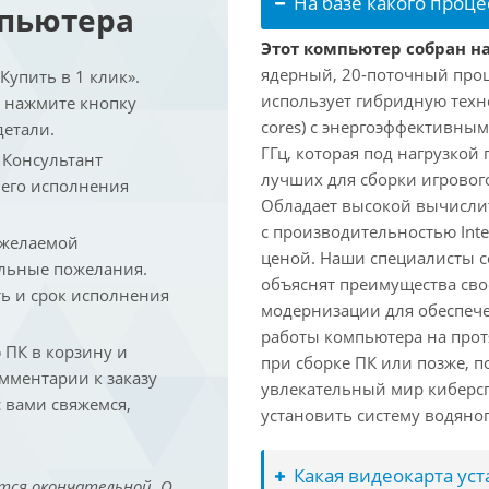
На базе какого проце
мпьютера
Этот компьютер собран на 
ядерный, 20-поточный проце
упить в 1 клик».
использует гибридную техн
и нажмите кнопку
cores) с энергоэффективными
детали.
ГГц, которая под нагрузкой 
. Консультант
лучших для сборки игрового
 его исполнения
Обладает высокой вычислит
с производительностью Inte
 желаемой
ценой. Наши специалисты с
льные пожелания.
объяснят преимущества св
ть и срок исполнения
модернизации для обеспеч
работы компьютера на прот
ПК в корзину и
при сборке ПК или позже, п
омментарии к заказу
увлекательный мир киберс
 вами свяжемся,
установить систему водяно
Какая видеокарта ус
тся окончательной. О