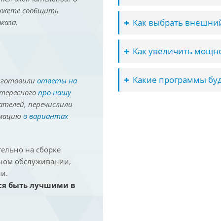
можете сообщить
Как выбрать внешний
каза.
Как увеличить мощно
Какие программы буд
иготовили
ответы на
нтересного
про нашу
ателей, перечислили
рмацию
о вариантах
ельно на сборке
йном обслуживании,
и.
ся быть лучшими в