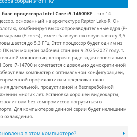
ссора собран этот ПК?
базе процессора Intel Core i5-14600KF
– это 14-
ссор, основанный на архитектуре Raptor Lake-R. Он
ологию, комбинируя высокопроизводительные ядра (P-
 ядрами (E-cores) , имеет базовую тактовую частоту 3,5
повышается до 5,3 ГГц. Этот процессор будет одним из
 ПК или мощной рабочей станции в 2025-2027 году, т.
ельной мощностью, которая в ряде задач сопоставима
l Core i7-14700 и сочетается с довольно демократичной
оберут вам компьютер с оптимальной конфигурацией,
оевременной профилактики и предложат план
ения длительной, продуктивной и бесперебойной
яжении многих лет. Установка хорошей видеокарты,
озволит вам без компромиссов погрузиться в
порта. Для компьютеров данной серии будет нелишним
го охлаждения.
тановлена в этом компьютере?