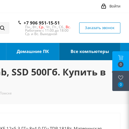
Войти
+7 906 951-15-51
Пн., Вт.,
Ср.
, Чт., Пт., Сб.,
Вс.
Заказать звонок
Работаем с 11:00 до 18:00
Ср. и Вс. Выходной
Домашние ПК
Все компьютеры
0
b, SSD 500Гб. Купить в
0
 Томске
0KF 12x5.3 ГГц 8x4.0 ГГц TDP 181Вт, Материнская