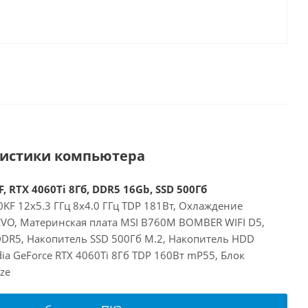
ристики компьютера
, RTX 4060Ti 8Гб, DDR5 16Gb, SSD 500Гб
00KF 12x5.3 ГГц 8x4.0 ГГц TDP 181Вт, Охлаждение
EVO, Материнская плата MSI B760M BOMBER WIFI D5,
DR5, Накопитель SSD 500Гб M.2, Накопитель HDD
dia GeForce RTX 4060Ti 8Гб TDP 160Вт mP55, Блок
ze