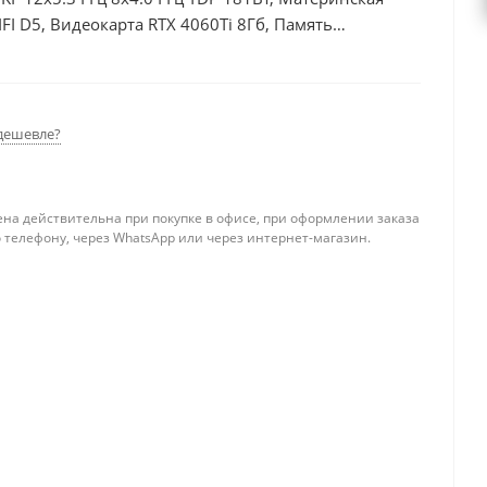
I D5, Видеокарта RTX 4060Ti 8Гб, Память
б, БП 600Вт
дешевле?
ена действительна при покупке в офисе, при оформлении заказа
 телефону, через WhatsApp или через интернет-магазин.