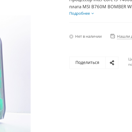
плата MSI B760M BOMBER WIF
DDR5 16Gb, Диски SSD 500Г
Подробнее
Нет в наличии
Нашли 
Ц
Поделиться
по