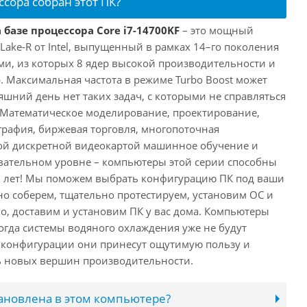
ссора собран этот ПК?
 базе процессора Core i7-14700KF
– это мощный
 Lake-R от Intel, выпущенный в рамках 14–го поколения
ми, из которых 8 ядер высокой производительности и
. Максимальная частота в режиме Turbo Boost может
няшний день нет таких задач, с которыми не справляться
 Математическое моделирование, проектирование,
рафия, биржевая торговля, многопоточная
ной дискретной видеокартой машинное обучение и
вательном уровне – компьютеры этой серии способны
10 лет! Мы поможем выбрать конфигурацию ПК под ваши
но соберем, тщательно протестируем, установим ОС и
о, доставим и установим ПК у вас дома. Компьютеры
 когда системы водяного охлаждения уже не будут
й конфигурации они принесут ощутимую пользу и
ь новых вершин производительности.
тановлена в этом компьютере?