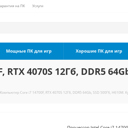
Гарантия на ПК
Услуги
Мощные ПК для игр
Хорошие ПК для игр
, RTX 4070S 12Гб, DDR5 64Gb
Компьютер Core i7 14700F, RTX 4070S 12Гб, DDR5 64Gb, SSD 500Гб, H610M. К
Процессор Intel Core i7 1470