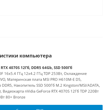
ристики компьютера
 RTX 4070S 12Гб, DDR5 64Gb, SSD 500Гб
00F 16x5.4 ГГц 12x4.2 ГГц TDP 253Вт, Охлаждение
EVO, Материнская плата MSI PRO H610M-E D5,
 DDR5, Накопитель SSD 500Гб M.2 Kingston/MSI/ADATA,
, Видеокарта nVidia GeForce RTX 4070S 12Гб TDP 220Вт
Вт 80+ Bronze