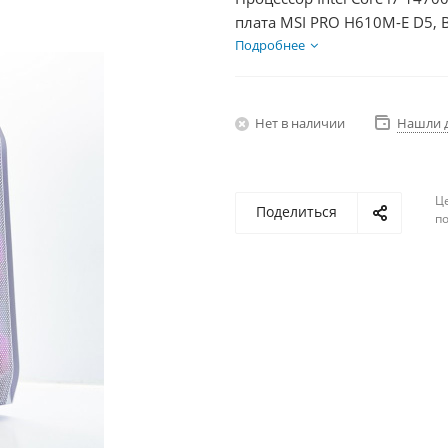
плата MSI PRO H610M-E D5, 
Диски SSD 500Гб, БП 750Вт
Подробнее
Нет в наличии
Нашли 
Ц
Поделиться
по