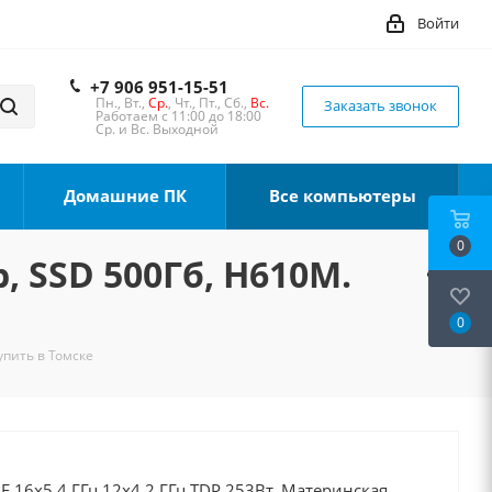
Войти
+7 906 951-15-51
Пн., Вт.,
Ср.
, Чт., Пт., Сб.,
Вс.
Заказать звонок
Работаем с 11:00 до 18:00
Ср. и Вс. Выходной
Домашние ПК
Все компьютеры
0
, SSD 500Гб, H610M.
0
упить в Томске
0F 16x5.4 ГГц 12x4.2 ГГц TDP 253Вт, Материнская