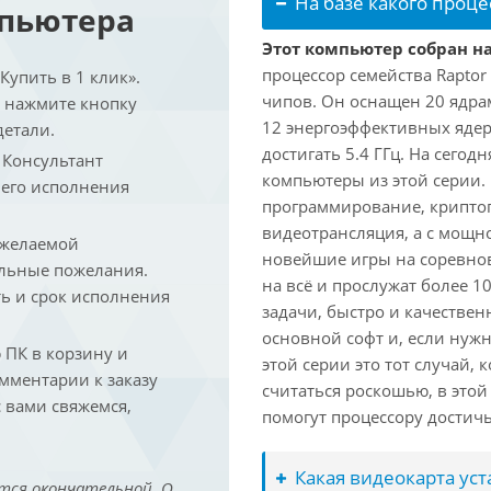
На базе какого проце
мпьютера
Этот компьютер собран на
процессор семейства Raptor
упить в 1 клик».
чипов. Он оснащен 20 ядра
и нажмите кнопку
12 энергоэффективных ядер
детали.
достигать 5.4 ГГц. На сегод
. Консультант
компьютеры из этой серии.
 его исполнения
программирование, криптог
видеотрансляция, а с мощ
 желаемой
новейшие игры на соревно
льные пожелания.
на всё и прослужат более 
ть и срок исполнения
задачи, быстро и качествен
основной софт и, если нужн
ПК в корзину и
этой серии это тот случай,
омментарии к заказу
считаться роскошью, в это
 вами свяжемся,
помогут процессору достич
Какая видеокарта ус
тся окончательной. О