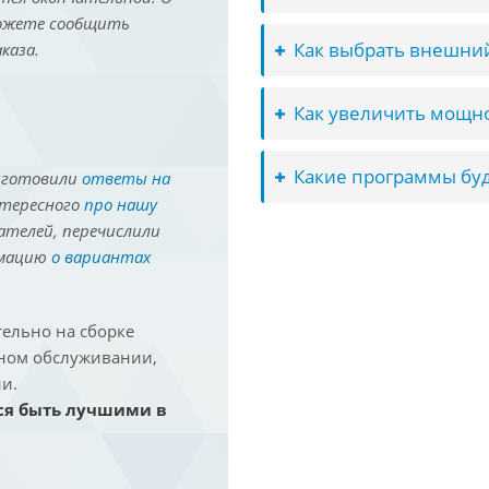
можете сообщить
Как выбрать внешний
каза.
Как увеличить мощно
Какие программы буд
иготовили
ответы на
нтересного
про нашу
ателей, перечислили
рмацию
о вариантах
ельно на сборке
йном обслуживании,
и.
ся быть лучшими в