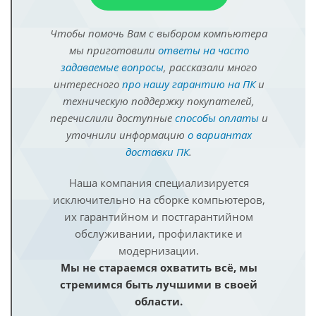
Чтобы помочь Вам с выбором компьютера
мы приготовили
ответы на часто
задаваемые вопросы
, рассказали много
интересного
про нашу гарантию на ПК
и
техническую поддержку покупателей,
перечислили доступные
способы оплаты
и
уточнили информацию
о вариантах
доставки ПК
.
Наша компания специализируется
исключительно на сборке компьютеров,
их гарантийном и постгарантийном
обслуживании, профилактике и
модернизации.
Мы не стараемся охватить всё, мы
стремимся быть лучшими в своей
области.