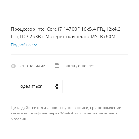
Процессор Intel Core i7 14700F 16x5.4 ГГц 12x4.2
ГГц TDP 253Вт, Материнская плата MSI B760M
BOMBER WIFI D5, Видеокарта RTX 4070TiS 16Гб,
Подробнее
Память DDR5 64Gb, Диски SSD 500Гб + HDD 1Тб,
БП 750Вт
Нет в наличии
Нашли дешевле?
Поделиться
Цена действительна при покупке в офисе, при оформлении
заказа по телефону, через WhatsApp или через интернет-
магазин.