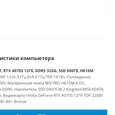
ристики компьютера
, RTX 4070S 12Гб, DDR5 32Gb, SSD 500Гб, H610M
00KF 12x5.3 ГГц 8x4.0 ГГц TDP 181Вт, Охлаждение
EVO, Материнская плата MSI PRO H610M-E D5,
 DDR5, Накопитель SSD 500Гб M.2 Kingston/MSI/ADATA,
, Видеокарта nVidia GeForce RTX 4070S 12Гб TDP 220Вт
Вт 80+ Bronze