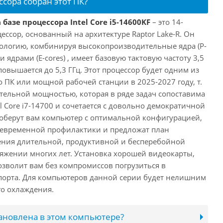
ссора собран этот ПК?
базе процессора Intel Core i5-14600KF
– это 14-
ссор, основанный на архитектуре Raptor Lake-R. Он
ологию, комбинируя высокопроизводительные ядра (P-
 ядрами (E-cores) , имеет базовую тактовую частоту 3,5
повышается до 5,3 ГГц. Этот процессор будет одним из
 ПК или мощной рабочей станции в 2025-2027 году, т.
ельной мощностью, которая в ряде задач сопоставима
l Core i7-14700 и сочетается с довольно демократичной
оберут вам компьютер с оптимальной конфигурацией,
оевременной профилактики и предложат план
ения длительной, продуктивной и бесперебойной
яжении многих лет. Установка хорошей видеокарты,
озволит вам без компромиссов погрузиться в
порта. Для компьютеров данной серии будет нелишним
го охлаждения.
тановлена в этом компьютере?