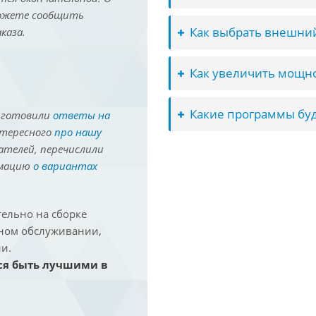
можете сообщить
Как выбрать внешний
каза.
Как увеличить мощно
Какие программы буд
иготовили
ответы на
нтересного
про нашу
ателей, перечислили
рмацию
о вариантах
ельно на сборке
йном обслуживании,
и.
ся быть лучшими в