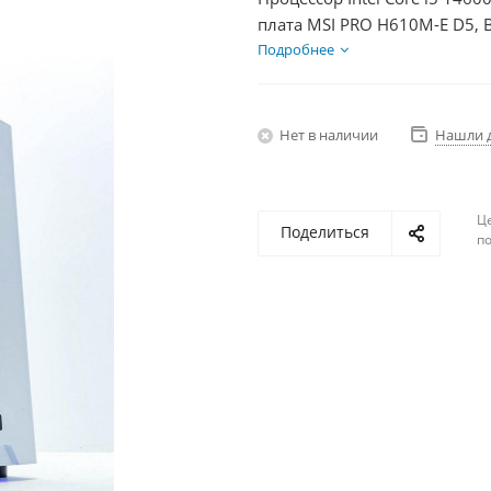
плата MSI PRO H610M-E D5, 
Диски SSD 500Гб, БП 750Вт
Подробнее
Нет в наличии
Нашли 
Ц
Поделиться
по