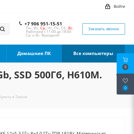
Войти
+7 906 951-15-51
Пн., Вт.,
Ср.
, Чт., Пт., Сб.,
Вс.
Заказать звонок
Работаем с 11:00 до 18:00
Ср. и Вс. Выходной
Домашние ПК
Все компьютеры
0
Gb, SSD 500Гб, H610M.
0
Купить в Томске
0KF 12x5.3 ГГц 8x4.0 ГГц TDP 181Вт, Материнская