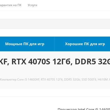
Гарантия на ПК
Услуги
Мощные ПК для игр
Хорошие ПК для игр
F, RTX 4070S 12Гб, DDR5 32
Компьютер Core i5 14600KF, RTX 4070S 12Гб, DDR5 32Gb, SSD 500Гб, H610M. 
Процессор Intel Core i5 1460