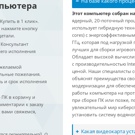
На базе какого проце
мпьютера
Этот компьютер собран на 
ядерный, 20-поточный проце
упить в 1 клик».
использует гибридную техн
и нажмите кнопку
cores) с энергоэффективными
детали.
ГГц, которая под нагрузкой 
. Консультант
лучших для сборки игрового
 его исполнения
Обладает высокой вычислит
с производительностью Inte
 желаемой
ценой. Наши специалисты с
льные пожелания.
объяснят преимущества св
ть и срок исполнения
модернизации для обеспеч
работы компьютера на прот
ПК в корзину и
при сборке ПК или позже, п
омментарии к заказу
увлекательный мир киберс
 вами свяжемся,
установить систему водяно
Какая видеокарта ус
тся окончательной. О