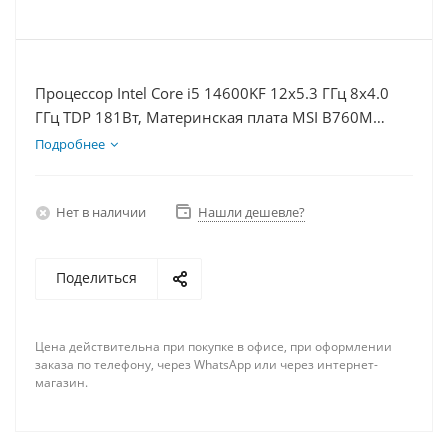
Процессор Intel Core i5 14600KF 12x5.3 ГГц 8x4.0
ГГц TDP 181Вт, Материнская плата MSI B760M
BOMBER WIFI D5, Видеокарта RTX 4070TiS 16Гб,
Подробнее
Память DDR5 32Gb, Диски SSD 500Гб + HDD 1Тб,
БП 750Вт
Нет в наличии
Нашли дешевле?
Поделиться
Цена действительна при покупке в офисе, при оформлении
заказа по телефону, через WhatsApp или через интернет-
магазин.