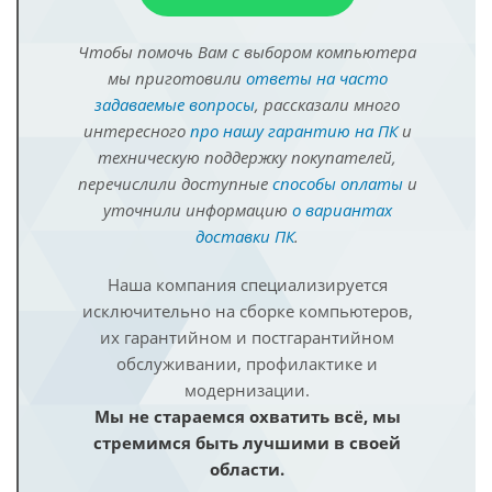
Чтобы помочь Вам с выбором компьютера
мы приготовили
ответы на часто
задаваемые вопросы
, рассказали много
интересного
про нашу гарантию на ПК
и
техническую поддержку покупателей,
перечислили доступные
способы оплаты
и
уточнили информацию
о вариантах
доставки ПК
.
Наша компания специализируется
исключительно на сборке компьютеров,
их гарантийном и постгарантийном
обслуживании, профилактике и
модернизации.
Мы не стараемся охватить всё, мы
стремимся быть лучшими в своей
области.