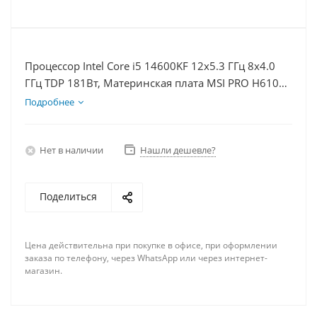
Процессор Intel Core i5 14600KF 12x5.3 ГГц 8x4.0
ГГц TDP 181Вт, Материнская плата MSI PRO H610M-
E D5, Видеокарта RTX 4070S 12Гб, Память
Подробнее
DDR5 16Gb, Диски SSD 500Гб + HDD 1Тб, БП 750Вт
Нет в наличии
Нашли дешевле?
Поделиться
Цена действительна при покупке в офисе, при оформлении
заказа по телефону, через WhatsApp или через интернет-
магазин.