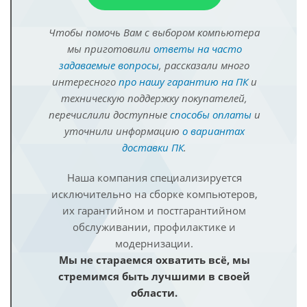
Чтобы помочь Вам с выбором компьютера
мы приготовили
ответы на часто
задаваемые вопросы
, рассказали много
интересного
про нашу гарантию на ПК
и
техническую поддержку покупателей,
перечислили доступные
способы оплаты
и
уточнили информацию
о вариантах
доставки ПК
.
Наша компания специализируется
исключительно на сборке компьютеров,
их гарантийном и постгарантийном
обслуживании, профилактике и
модернизации.
Мы не стараемся охватить всё, мы
стремимся быть лучшими в своей
области.