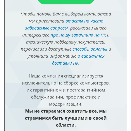
Чтобы помочь Вам с выбором компьютера
мы приготовили
ответы на часто
задаваемые вопросы
, рассказали много
интересного
про нашу гарантию на ПК
и
техническую поддержку покупателей,
перечислили доступные
способы оплаты
и
уточнили информацию
о вариантах
доставки ПК
.
Наша компания специализируется
исключительно на сборке компьютеров,
их гарантийном и постгарантийном
обслуживании, профилактике и
модернизации.
Мы не стараемся охватить всё, мы
стремимся быть лучшими в своей
области.