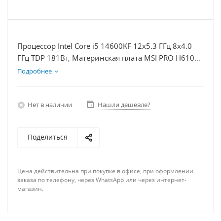
Процессор Intel Core i5 14600KF 12x5.3 ГГц 8x4.0
ГГц TDP 181Вт, Материнская плата MSI PRO H610M-
E D5, Видеокарта RTX 4070S 12Гб, Память
Подробнее
DDR5 16Gb, Диски SSD 500Гб, БП 750Вт
Нет в наличии
Нашли дешевле?
Поделиться
Цена действительна при покупке в офисе, при оформлении
заказа по телефону, через WhatsApp или через интернет-
магазин.