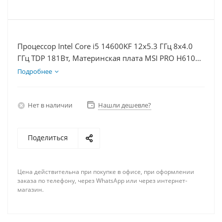
Процессор Intel Core i5 14600KF 12x5.3 ГГц 8x4.0
ГГц TDP 181Вт, Материнская плата MSI PRO H610M-
E D5, Видеокарта RTX 4070S 12Гб, Память
Подробнее
DDR5 64Gb, Диски SSD 1000Гб + HDD 1Тб, БП
750Вт
Нет в наличии
Нашли дешевле?
Поделиться
Цена действительна при покупке в офисе, при оформлении
заказа по телефону, через WhatsApp или через интернет-
магазин.