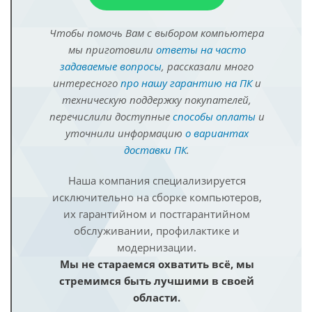
Чтобы помочь Вам с выбором компьютера
мы приготовили
ответы на часто
задаваемые вопросы
, рассказали много
интересного
про нашу гарантию на ПК
и
техническую поддержку покупателей,
перечислили доступные
способы оплаты
и
уточнили информацию
о вариантах
доставки ПК
.
Наша компания специализируется
исключительно на сборке компьютеров,
их гарантийном и постгарантийном
обслуживании, профилактике и
модернизации.
Мы не стараемся охватить всё, мы
стремимся быть лучшими в своей
области.