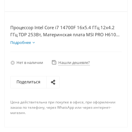
Процессор Intel Core i7 14700F 16x5.4 ГГц 12x4.2
ГГц TDP 253Вт, Материнская плата MSI PRO H610M-
E D5, Видеокарта RTX 4070S 12Гб, Память
Подробнее
DDR5 32Gb, Диски SSD 1000Гб + HDD 2Тб, БП
750Вт
Нет в наличии
Нашли дешевле?
Поделиться
Цена действительна при покупке в офисе, при оформлении
заказа по телефону, через WhatsApp или через интернет-
магазин.