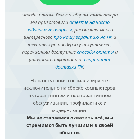
Чтобы помочь Вам с выбором компьютера
мы приготовили
ответы на часто
задаваемые вопросы
, рассказали много
интересного
про нашу гарантию на ПК
и
техническую поддержку покупателей,
перечислили доступные
способы оплаты
и
уточнили информацию
о вариантах
доставки ПК
.
Наша компания специализируется
исключительно на сборке компьютеров,
их гарантийном и постгарантийном
обслуживании, профилактике и
модернизации.
Мы не стараемся охватить всё, мы
стремимся быть лучшими в своей
области.