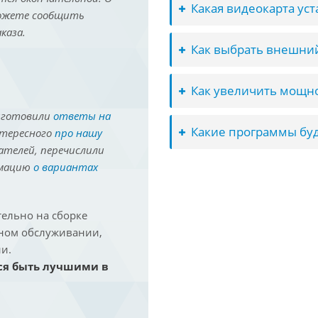
Какая видеокарта ус
можете сообщить
каза.
Как выбрать внешний
Как увеличить мощно
иготовили
ответы на
Какие программы буд
нтересного
про нашу
ателей, перечислили
рмацию
о вариантах
ельно на сборке
йном обслуживании,
и.
ся быть лучшими в