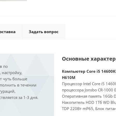
оставка
Задать вопрос
Основные характе
в по
Компьютер Core i5 14600KF
, настройку,
H610M
ит чуть больше
Процессор Intel Core i5 146
ыполнить в течении
процессора Jonsbo CR-1000 
гураций,
Оперативная память 16Gb D
вляется за 1-3 дня.
Накопитель HDD 1Тб WD Blu
TDP 220Вт mP65, Блок питан