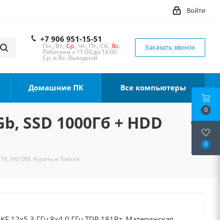
Войти
+7 906 951-15-51
Пн., Вт.,
Ср.
, Чт., Пт., Сб.,
Вс.
Заказать звонок
Работаем с 11:00 до 18:00
Ср. и Вс. Выходной
Домашние ПК
Все компьютеры
0
Gb, SSD 1000Гб + HDD
0
1Тб, H610M. Купить в Томске
0KF 12x5.3 ГГц 8x4.0 ГГц TDP 181Вт, Материнская