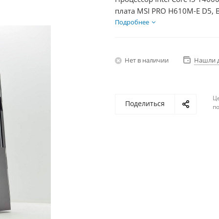
плата MSI PRO H610M-E D5, 
Диски SSD 1000Гб + HDD 1Тб
Подробнее
Нет в наличии
Нашли 
Ц
Поделиться
по