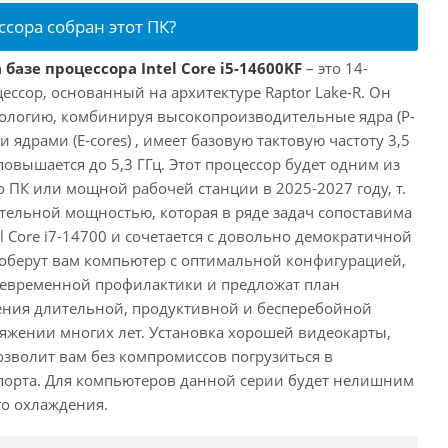
ссора собран этот ПК?
базе процессора Intel Core i5-14600KF
– это 14-
ссор, основанный на архитектуре Raptor Lake-R. Он
ологию, комбинируя высокопроизводительные ядра (P-
 ядрами (E-cores) , имеет базовую тактовую частоту 3,5
повышается до 5,3 ГГц. Этот процессор будет одним из
 ПК или мощной рабочей станции в 2025-2027 году, т.
ельной мощностью, которая в ряде задач сопоставима
l Core i7-14700 и сочетается с довольно демократичной
оберут вам компьютер с оптимальной конфигурацией,
оевременной профилактики и предложат план
ения длительной, продуктивной и бесперебойной
яжении многих лет. Установка хорошей видеокарты,
озволит вам без компромиссов погрузиться в
порта. Для компьютеров данной серии будет нелишним
го охлаждения.