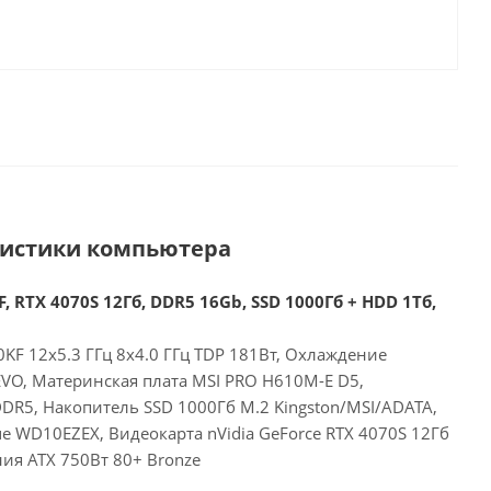
ристики компьютера
, RTX 4070S 12Гб, DDR5 16Gb, SSD 1000Гб + HDD 1Тб,
00KF 12x5.3 ГГц 8x4.0 ГГц TDP 181Вт, Охлаждение
EVO, Материнская плата MSI PRO H610M-E D5,
DR5, Накопитель SSD 1000Гб M.2 Kingston/MSI/ADATA,
e WD10EZEX, Видеокарта nVidia GeForce RTX 4070S 12Гб
ия ATX 750Вт 80+ Bronze