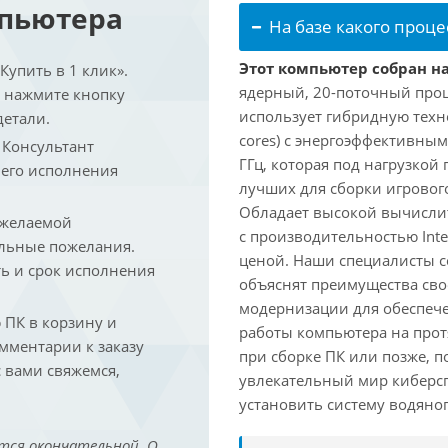
мпьютера
На базе какого проце
Этот компьютер собран на 
упить в 1 клик».
ядерный, 20-поточный проце
и нажмите кнопку
использует гибридную техн
детали.
cores) с энергоэффективными
. Консультант
ГГц, которая под нагрузкой 
 его исполнения
лучших для сборки игрового
Обладает высокой вычислит
 желаемой
с производительностью Inte
льные пожелания.
ценой. Наши специалисты с
ть и срок исполнения
объяснят преимущества св
модернизации для обеспеч
ПК в корзину и
работы компьютера на прот
омментарии к заказу
при сборке ПК или позже, п
 вами свяжемся,
увлекательный мир киберс
установить систему водяно
тся окончательной. О