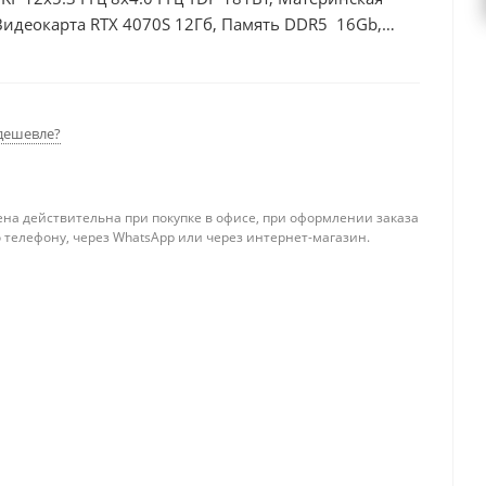
Видеокарта RTX 4070S 12Гб, Память DDR5 16Gb,
, БП 750Вт
дешевле?
ена действительна при покупке в офисе, при оформлении заказа
 телефону, через WhatsApp или через интернет-магазин.