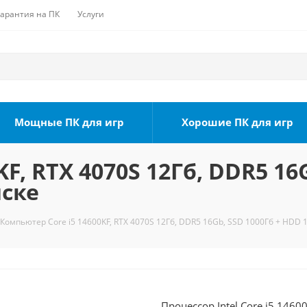
Гарантия на ПК
Услуги
Мощные ПК для игр
Хорошие ПК для игр
F, RTX 4070S 12Гб, DDR5 16
мске
Компьютер Core i5 14600KF, RTX 4070S 12Гб, DDR5 16Gb, SSD 1000Гб + HDD 
Процессор Intel Core i5 1460