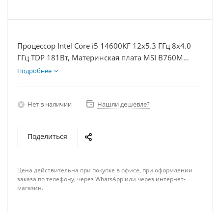
Процессор Intel Core i5 14600KF 12x5.3 ГГц 8x4.0
ГГц TDP 181Вт, Материнская плата MSI B760M
BOMBER WIFI D5, Видеокарта RTX 4070TiS 16Гб,
Подробнее
Память DDR5 16Gb, Диски SSD 1000Гб + HDD 2Тб,
БП 750Вт
Нет в наличии
Нашли дешевле?
Поделиться
Цена действительна при покупке в офисе, при оформлении
заказа по телефону, через WhatsApp или через интернет-
магазин.