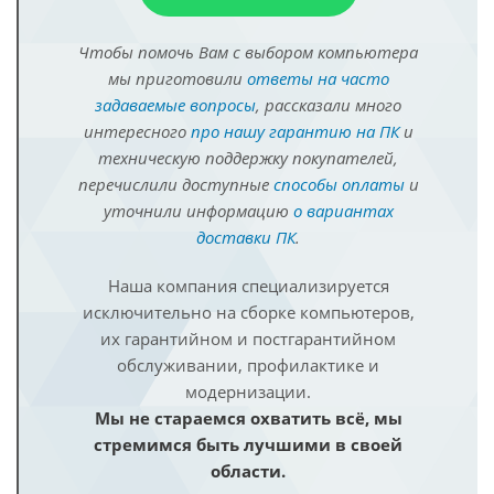
Чтобы помочь Вам с выбором компьютера
мы приготовили
ответы на часто
задаваемые вопросы
, рассказали много
интересного
про нашу гарантию на ПК
и
техническую поддержку покупателей,
перечислили доступные
способы оплаты
и
уточнили информацию
о вариантах
доставки ПК
.
Наша компания специализируется
исключительно на сборке компьютеров,
их гарантийном и постгарантийном
обслуживании, профилактике и
модернизации.
Мы не стараемся охватить всё, мы
стремимся быть лучшими в своей
области.