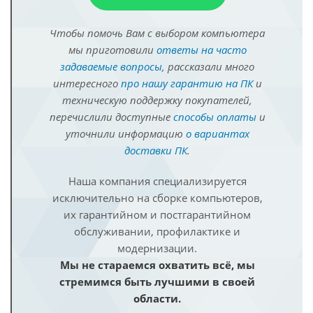
Чтобы помочь Вам с выбором компьютера
мы приготовили
ответы на часто
задаваемые вопросы
, рассказали много
интересного
про нашу гарантию на ПК
и
техническую поддержку покупателей,
перечислили доступные
способы оплаты
и
уточнили информацию
о вариантах
доставки ПК
.
Наша компания специализируется
исключительно на сборке компьютеров,
их гарантийном и постгарантийном
обслуживании, профилактике и
модернизации.
Мы не стараемся охватить всё, мы
стремимся быть лучшими в своей
области.