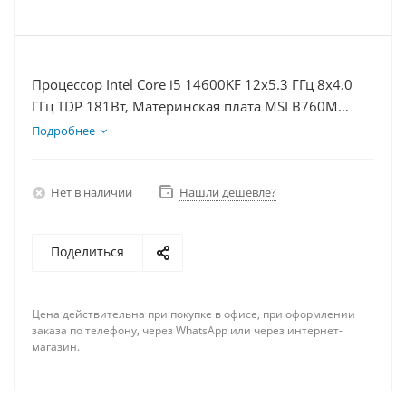
Процессор Intel Core i5 14600KF 12x5.3 ГГц 8x4.0
ГГц TDP 181Вт, Материнская плата MSI B760M
BOMBER WIFI D5, Видеокарта RTX 4070TiS 16Гб,
Подробнее
Память DDR5 16Gb, Диски SSD 1000Гб + HDD 1Тб,
БП 750Вт
Нет в наличии
Нашли дешевле?
Поделиться
Цена действительна при покупке в офисе, при оформлении
заказа по телефону, через WhatsApp или через интернет-
магазин.