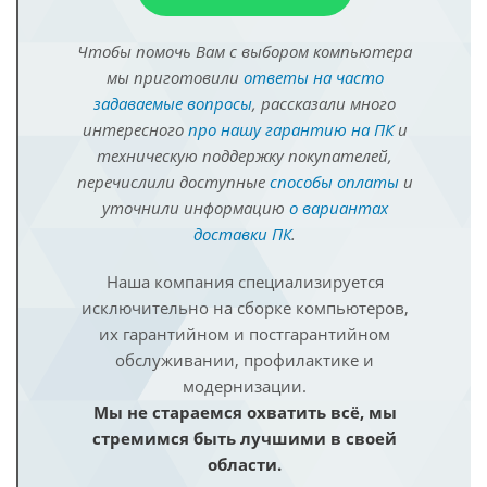
Чтобы помочь Вам с выбором компьютера
мы приготовили
ответы на часто
задаваемые вопросы
, рассказали много
интересного
про нашу гарантию на ПК
и
техническую поддержку покупателей,
перечислили доступные
способы оплаты
и
уточнили информацию
о вариантах
доставки ПК
.
Наша компания специализируется
исключительно на сборке компьютеров,
их гарантийном и постгарантийном
обслуживании, профилактике и
модернизации.
Мы не стараемся охватить всё, мы
стремимся быть лучшими в своей
области.