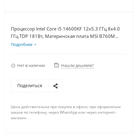
Процессор Intel Core i5 14600KF 12x5.3 ГГц 8x4.0
ГГц TDP 181Вт, Материнская плата MSI B760M
BOMBER WIFI D5, Видеокарта RTX 4080S 16Гб,
Подробнее
Память DDR5 32Gb, Диски SSD 500Гб + HDD 1Тб,
БП 850Вт
Нет в наличии
Нашли дешевле?
Поделиться
Цена действительна при покупке в офисе, при оформлении
заказа по телефону, через WhatsApp или через интернет-
магазин.