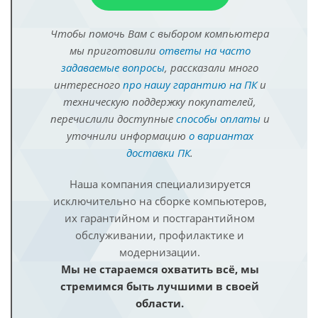
Чтобы помочь Вам с выбором компьютера
мы приготовили
ответы на часто
задаваемые вопросы
, рассказали много
интересного
про нашу гарантию на ПК
и
техническую поддержку покупателей,
перечислили доступные
способы оплаты
и
уточнили информацию
о вариантах
доставки ПК
.
Наша компания специализируется
исключительно на сборке компьютеров,
их гарантийном и постгарантийном
обслуживании, профилактике и
модернизации.
Мы не стараемся охватить всё, мы
стремимся быть лучшими в своей
области.