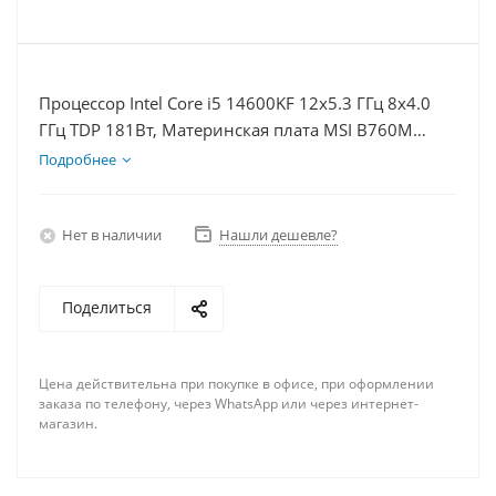
Процессор Intel Core i5 14600KF 12x5.3 ГГц 8x4.0
ГГц TDP 181Вт, Материнская плата MSI B760M
BOMBER WIFI D5, Видеокарта RTX 4090 24Гб,
Подробнее
Память DDR5 64Gb, Диски SSD 500Гб + HDD 2Тб,
БП 850Вт
Нет в наличии
Нашли дешевле?
Поделиться
Цена действительна при покупке в офисе, при оформлении
заказа по телефону, через WhatsApp или через интернет-
магазин.