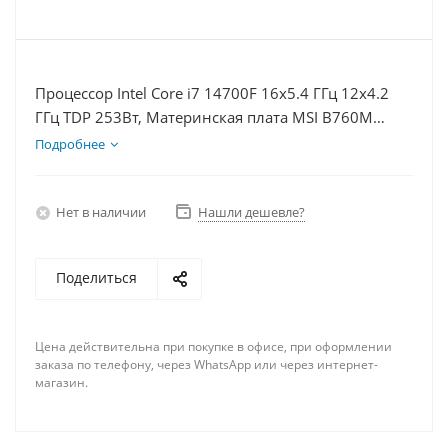
Процессор Intel Core i7 14700F 16x5.4 ГГц 12x4.2
ГГц TDP 253Вт, Материнская плата MSI B760M
BOMBER WIFI D5, Видеокарта RTX 4090 24Гб,
Подробнее
Память DDR5 32Gb, Диски SSD 1000Гб + HDD 1Тб,
БП 850Вт
Нет в наличии
Нашли дешевле?
Поделиться
Цена действительна при покупке в офисе, при оформлении
заказа по телефону, через WhatsApp или через интернет-
магазин.