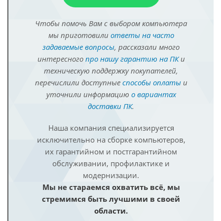
Чтобы помочь Вам с выбором компьютера
мы приготовили
ответы на часто
задаваемые вопросы
, рассказали много
интересного
про нашу гарантию на ПК
и
техническую поддержку покупателей,
перечислили доступные
способы оплаты
и
уточнили информацию
о вариантах
доставки ПК
.
Наша компания специализируется
исключительно на сборке компьютеров,
их гарантийном и постгарантийном
обслуживании, профилактике и
модернизации.
Мы не стараемся охватить всё, мы
стремимся быть лучшими в своей
области.