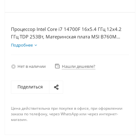
Процессор Intel Core i7 14700F 16x5.4 ГГц 12x4.2
ГГц TDP 253Вт, Материнская плата MSI B760M
BOMBER WIFI D5, Видеокарта RTX 4080S 16Гб,
Подробнее
Память DDR5 32Gb, Диски SSD 1000Гб + HDD 1Тб,
БП 850Вт
Нет в наличии
Нашли дешевле?
Поделиться
Цена действительна при покупке в офисе, при оформлении
заказа по телефону, через WhatsApp или через интернет-
магазин.