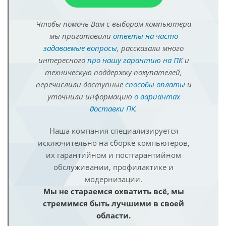
Чтобы помочь Вам с выбором компьютера
мы приготовили
ответы на часто
задаваемые вопросы
, рассказали много
интересного
про нашу гарантию на ПК
и
техническую поддержку покупателей,
перечислили доступные
способы оплаты
и
уточнили информацию
о вариантах
доставки ПК
.
Наша компания специализируется
исключительно на сборке компьютеров,
их гарантийном и постгарантийном
обслуживании, профилактике и
модернизации.
Мы не стараемся охватить всё, мы
стремимся быть лучшими в своей
области.