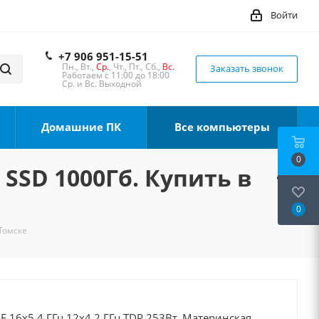
Войти
+7 906 951-15-51
Пн., Вт.,
Ср.
, Чт., Пт., Сб.,
Вс.
Заказать звонок
Работаем с 11:00 до 18:00
Ср. и Вс. Выходной
Домашние ПК
Все компьютеры
0
 SSD 1000Гб. Купить в
0
 Томске
0F 16x5.4 ГГц 12x4.2 ГГц TDP 253Вт, Материнская