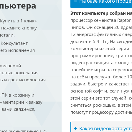
На базе какого проце
мпьютера
Этот компьютер собран на
процессор семейства Raptor
упить в 1 клик».
чипов. Он оснащен 20 ядра
и нажмите кнопку
12 энергоэффективных ядер
детали.
достигать 5.4 ГГц. На сегод
. Консультант
компьютеры из этой серии.
 его исполнения
программирование, криптог
видеотрансляция, а с мощ
 желаемой
новейшие игры на соревно
льные пожелания.
на всё и прослужат более 
ть и срок исполнения
задачи, быстро и качествен
основной софт и, если нужн
ПК в корзину и
этой серии это тот случай,
омментарии к заказу
считаться роскошью, в это
 вами свяжемся,
помогут процессору достич
Какая видеокарта ус
тся окончательной. О