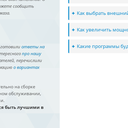
можете сообщить
Как выбрать внешний
каза.
Как увеличить мощно
Какие программы буд
иготовили
ответы на
нтересного
про нашу
ателей, перечислили
рмацию
о вариантах
ельно на сборке
йном обслуживании,
и.
ся быть лучшими в