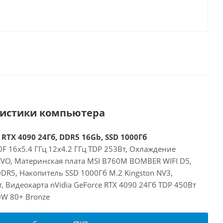
ристики компьютера
 RTX 4090 24Гб, DDR5 16Gb, SSD 1000Гб
00F 16x5.4 ГГц 12x4.2 ГГц TDP 253Вт, Охлаждение
EVO, Материнская плата MSI B760M BOMBER WIFI D5,
DR5, Накопитель SSD 1000Гб M.2 Kingston NV3,
, Видеокарта nVidia GeForce RTX 4090 24Гб TDP 450Вт
0W 80+ Bronze