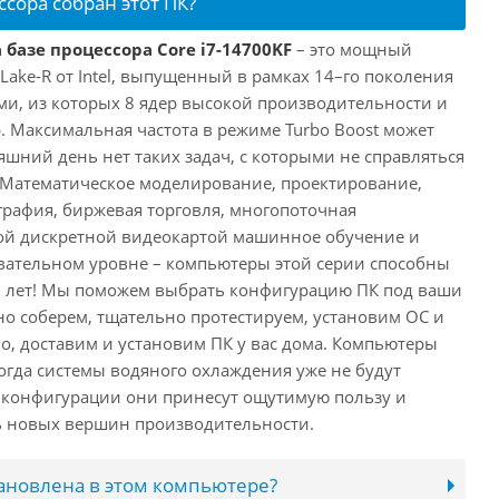
ссора собран этот ПК?
 базе процессора Core i7-14700KF
– это мощный
 Lake-R от Intel, выпущенный в рамках 14–го поколения
ми, из которых 8 ядер высокой производительности и
. Максимальная частота в режиме Turbo Boost может
няшний день нет таких задач, с которыми не справляться
 Математическое моделирование, проектирование,
рафия, биржевая торговля, многопоточная
ной дискретной видеокартой машинное обучение и
вательном уровне – компьютеры этой серии способны
10 лет! Мы поможем выбрать конфигурацию ПК под ваши
но соберем, тщательно протестируем, установим ОС и
о, доставим и установим ПК у вас дома. Компьютеры
 когда системы водяного охлаждения уже не будут
й конфигурации они принесут ощутимую пользу и
ь новых вершин производительности.
тановлена в этом компьютере?