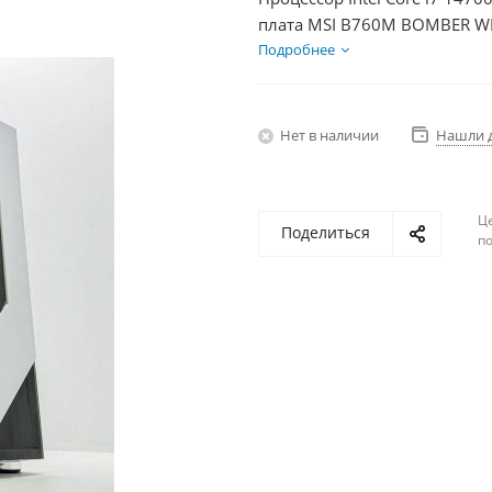
плата MSI B760M BOMBER WIF
DDR5 16Gb, Диски SSD 1000Г
Подробнее
Нет в наличии
Нашли 
Ц
Поделиться
по