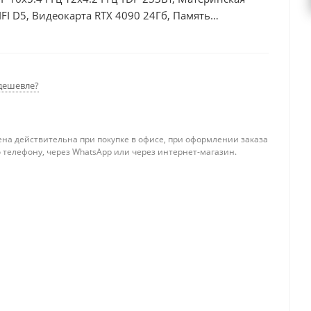
I D5, Видеокарта RTX 4090 24Гб, Память
б, БП 850Вт
дешевле?
ена действительна при покупке в офисе, при оформлении заказа
 телефону, через WhatsApp или через интернет-магазин.