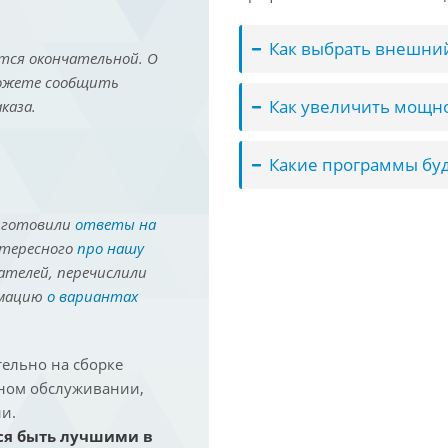
Как выбрать внешний
тся окончательной. О
можете сообщить
Как увеличить мощно
каза.
Какие программы буд
иготовили
ответы на
нтересного
про нашу
ателей, перечислили
рмацию
о вариантах
ельно на сборке
йном обслуживании,
и.
ся быть лучшими в