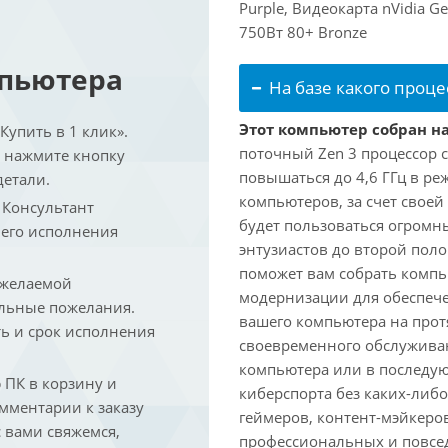
Purple, Видеокарта nVidia 
750Вт 80+ Bronze
мпьютера
На базе какого проце
Этот компьютер собран на
упить в 1 клик».
поточный Zen 3 процессор с
и нажмите кнопку
повышаться до 4,6 ГГц в ре
детали.
компьютеров, за счет свое
. Консультант
будет пользоваться огромн
 его исполнения
энтузиастов до второй пол
поможет вам собрать компь
 желаемой
модернизации для обеспеч
льные пожелания.
вашего компьютера на прот
ть и срок исполнения
своевременного обслуживан
компьютера или в последую
ПК в корзину и
киберспорта без каких-либ
омментарии к заказу
геймеров, контент-мэйкеро
 вами свяжемся,
профессиональных и повсе