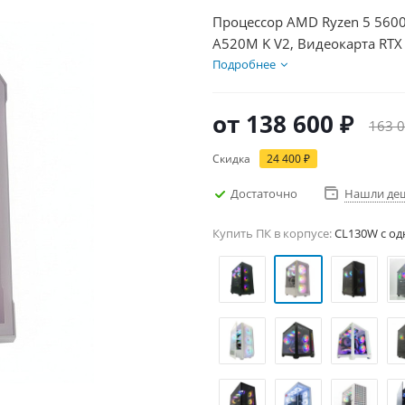
Процессор AMD Ryzen 5 5600
A520M K V2, Видеокарта RTX
HDD 2Тб, БП 750Вт
Подробнее
от
138 600 ₽
163 0
Скидка
24 400 ₽
Достаточно
Нашли де
Купить ПК в корпусе:
CL130W c од