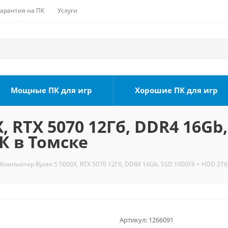
Гарантия на ПК
Услуги
Мощные ПК для игр
Хорошие ПК для игр
 RTX 5070 12Гб, DDR4 16Gb,
К в Томске
Компьютер Ryzen 5 5600X, RTX 5070 12Гб, DDR4 16Gb, SSD 1000Гб + HDD 2Тб
Артикул:
1266091