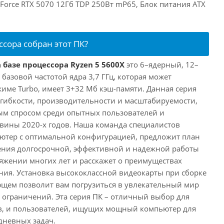
GeForce RTX 5070 12Гб TDP 250Вт mP65, Блок питания ATX
ссора собран этот ПК?
 базе процессора Ryzen 5 5600X
это 6–ядерный, 12–
 базовой частотой ядра 3,7 ГГц, которая может
жиме Turbo, имеет 3+32 Мб кэш-памяти. Данная серия
й гибкости, производительности и масштабируемости,
ым спросом среди опытных пользователей и
овины 2020-х годов. Наша команда специалистов
ютер с оптимальной конфигурацией, предложит план
ения долгосрочной, эффективной и надежной работы
яжении многих лет и расскажет о преимуществах
ия. Установка высококлассной видеокарты при сборке
щем позволит вам погрузиться в увлекательный мир
о ограничений. Эта серия ПК – отличный выбор для
в, и пользователей, ищущих мощный компьютер для
дневных задач.