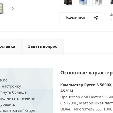
Ц
Поделиться
по
оставка
Задать вопрос
Основные характе
в по
Компьютер Ryzen 5 5600X, 
, настройку,
A520M
ит чуть больше
Процессор AMD Ryzen 5 5600
ыполнить в течении
CR-1200E, Материнская пла
гураций,
DDR4, Накопитель SSD 1000
вляется за 1-3 дня.