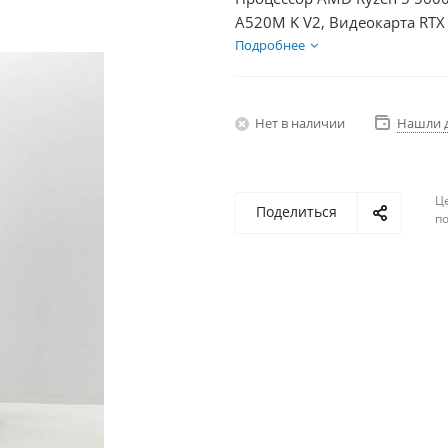
A520M K V2, Видеокарта RTX
HDD 1Тб, БП 750Вт
Подробнее
Нет в наличии
Нашли 
Ц
Поделиться
по