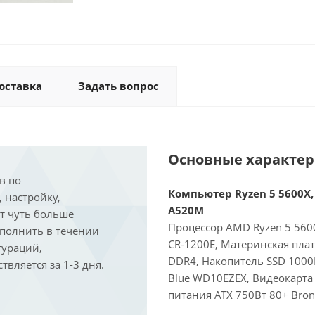
оставка
Задать вопрос
Основные характе
в по
Компьютер Ryzen 5 5600X, 
, настройку,
A520M
ит чуть больше
Процессор AMD Ryzen 5 5600
ыполнить в течении
CR-1200E, Материнская пла
гураций,
DDR4, Накопитель SSD 1000
вляется за 1-3 дня.
Blue WD10EZEX, Видеокарта 
питания ATX 750Вт 80+ Bron