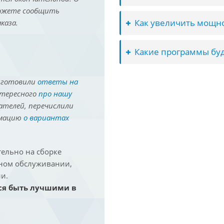
можете сообщить
Как увеличить мощно
каза.
Какие программы буд
иготовили
ответы на
нтересного
про нашу
ателей, перечислили
рмацию
о вариантах
ельно на сборке
йном обслуживании,
и.
ся быть лучшими в