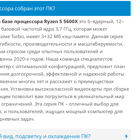
ссора собран этот ПК?
 базе процессора Ryzen 5 5600X
это 6–ядерный, 12–
 базовой частотой ядра 3,7 ГГц, которая может
жиме Turbo, имеет 3+32 Мб кэш-памяти. Данная серия
й гибкости, производительности и масштабируемости,
ым спросом среди опытных пользователей и
овины 2020-х годов. Наша команда специалистов
ютер с оптимальной конфигурацией, предложит план
ения долгосрочной, эффективной и надежной работы
яжении многих лет и расскажет о преимуществах
ия. Установка высококлассной видеокарты при сборке
щем позволит вам погрузиться в увлекательный мир
о ограничений. Эта серия ПК – отличный выбор для
в, и пользователей, ищущих мощный компьютер для
дневных задач.
 вид, подсветку и охлаждение ПК?