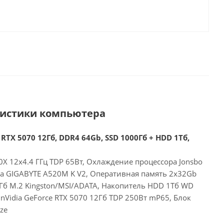
ристики компьютера
RTX 5070 12Гб, DDR4 64Gb, SSD 1000Гб + HDD 1Тб,
X 12x4.4 ГГц TDP 65Вт, Охлаждение процессора Jonsbo
та GIGABYTE A520M K V2, Оперативная память 2x32Gb
Гб M.2 Kingston/MSI/ADATA, Накопитель HDD 1Тб WD
nVidia GeForce RTX 5070 12Гб TDP 250Вт mP65, Блок
ze