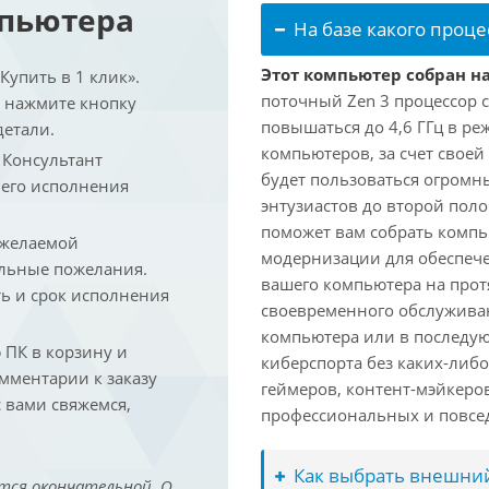
мпьютера
На базе какого проце
Этот компьютер собран на
упить в 1 клик».
поточный Zen 3 процессор с
и нажмите кнопку
повышаться до 4,6 ГГц в ре
детали.
компьютеров, за счет свое
. Консультант
будет пользоваться огромн
 его исполнения
энтузиастов до второй пол
поможет вам собрать компь
 желаемой
модернизации для обеспеч
льные пожелания.
вашего компьютера на прот
ть и срок исполнения
своевременного обслуживан
компьютера или в последую
ПК в корзину и
киберспорта без каких-либ
омментарии к заказу
геймеров, контент-мэйкеро
 вами свяжемся,
профессиональных и повсе
Как выбрать внешний
тся окончательной. О