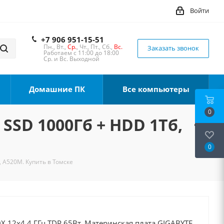
Войти
+7 906 951-15-51
Пн., Вт.,
Ср.
, Чт., Пт., Сб.,
Вс.
Заказать звонок
Работаем с 11:00 до 18:00
Ср. и Вс. Выходной
Домашние ПК
Все компьютеры
0
 SSD 1000Гб + HDD 1Тб,
0
, A520M. Купить в Томске
X 12x4.4 ГГц TDP 65Вт, Материнская плата GIGABYTE