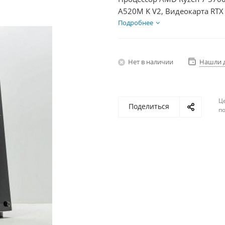
A520M K V2, Видеокарта RTX
HDD 1Тб, БП 750Вт
Подробнее
Нет в наличии
Нашли 
Ц
Поделиться
по