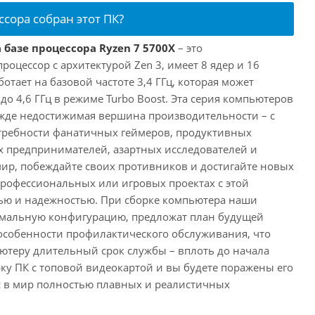
ссора собран этот ПК?
 базе процессора Ryzen 7 5700X
– это
цессор с архитектурой Zen 3, имеет 8 ядер и 16
отает на базовой частоте 3,4 ГГц, которая может
о 4,6 ГГц в режиме Turbo Boost. Эта серия компьютеров
жде недостижимая вершина производительности – с
требности фанатичных геймеров, продуктивных
 предпринимателей, азартных исследователей и
мир, побеждайте своих противников и достигайте новых
 профессиональных или игровых проектах с этой
ю и надежностью. При сборке компьютера наши
имальную конфигурацию, предложат план будущей
особенности профилактического обслуживания, что
ютеру длительный срок службы – вплоть до начала
рку ПК с топовой видеокартой и вы будете поражены его
с в мир полностью плавных и реалистичных