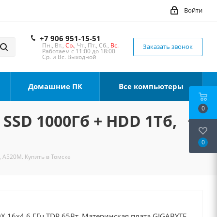
Войти
+7 906 951-15-51
Пн., Вт.,
Ср.
, Чт., Пт., Сб.,
Вс.
Заказать звонок
Работаем с 11:00 до 18:00
Ср. и Вс. Выходной
Домашние ПК
Все компьютеры
0
 SSD 1000Гб + HDD 1Тб,
0
, A520M. Купить в Томске
X 16x4.6 ГГц TDP 65Вт, Материнская плата GIGABYTE