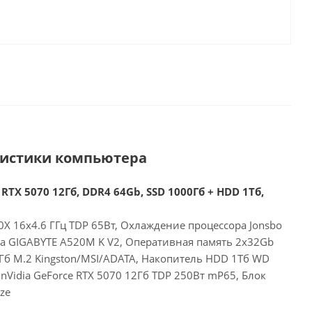
ристики компьютера
RTX 5070 12Гб, DDR4 64Gb, SSD 1000Гб + HDD 1Тб,
X 16x4.6 ГГц TDP 65Вт, Охлаждение процессора Jonsbo
та GIGABYTE A520M K V2, Оперативная память 2x32Gb
Гб M.2 Kingston/MSI/ADATA, Накопитель HDD 1Тб WD
nVidia GeForce RTX 5070 12Гб TDP 250Вт mP65, Блок
ze