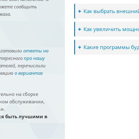
можете сообщить
Как выбрать внешний
каза.
Как увеличить мощно
Какие программы буд
иготовили
ответы на
нтересного
про нашу
ателей, перечислили
рмацию
о вариантах
ельно на сборке
йном обслуживании,
и.
ся быть лучшими в