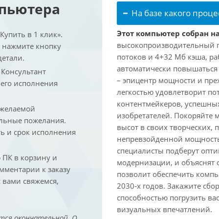
мпьютера
На базе какого проце
Этот компьютер собран на
упить в 1 клик».
высокопроизводительный про
и нажмите кнопку
потоков и 4+32 Мб кэша, раб
детали.
автоматически повышаться д
. Консультант
– эпицентр мощности и пре
 его исполнения
легкостью удовлетворит по
контентмейкеров, успешных
 желаемой
изобретателей. Покоряйте 
льные пожелания.
высот в своих творческих,
ть и срок исполнения
непревзойденной мощность
специалисты подберут опт
ПК в корзину и
модернизации, и объяснят 
омментарии к заказу
позволит обеспечить компь
 вами свяжемся,
2030-х годов. Закажите сбо
способностью погрузить ва
визуальных впечатлений.
тся окончательной. О