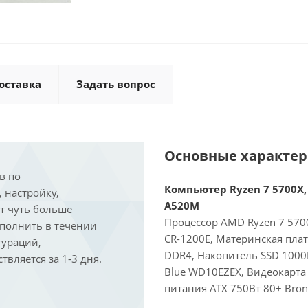
оставка
Задать вопрос
Основные характе
в по
Компьютер Ryzen 7 5700X, 
, настройку,
A520M
ит чуть больше
Процессор AMD Ryzen 7 5700
ыполнить в течении
CR-1200E, Материнская пла
гураций,
DDR4, Накопитель SSD 1000
вляется за 1-3 дня.
Blue WD10EZEX, Видеокарта 
питания ATX 750Вт 80+ Bron