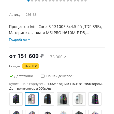
Артикул:
1266138
Процессор Intel Core i3 13100F 8x4.5 ГГц TDP 89Вт,
Материнская плата MSI PRO H610M-E D5,
Видеокарта RTX 5060 8Гб, Память DDR5 64Gb,
Подробнее
Диски SSD 500Гб, БП 600Вт
от
151 600 ₽
178 300 ₽
Скидка
26 700 ₽
Достаточно
Нашли дешевле?
Купить ПК в корпусе:
CL130W c одним FRGB вентилятором.
Доп. вентиляторы 500р./шт.