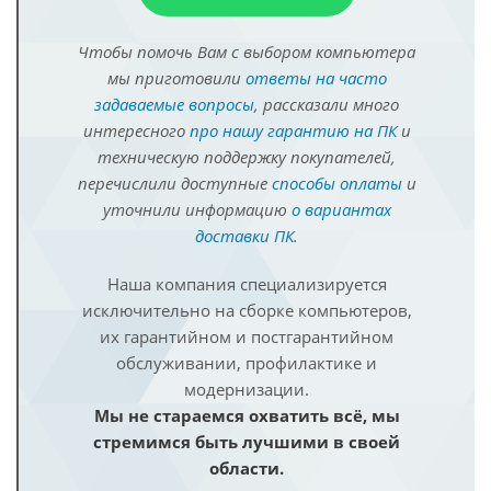
Чтобы помочь Вам с выбором компьютера
мы приготовили
ответы на часто
задаваемые вопросы
, рассказали много
интересного
про нашу гарантию на ПК
и
техническую поддержку покупателей,
перечислили доступные
способы оплаты
и
уточнили информацию
о вариантах
доставки ПК
.
Наша компания специализируется
исключительно на сборке компьютеров,
их гарантийном и постгарантийном
обслуживании, профилактике и
модернизации.
Мы не стараемся охватить всё, мы
стремимся быть лучшими в своей
области.