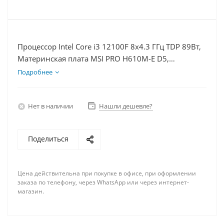
Процессор Intel Core i3 12100F 8x4.3 ГГц TDP 89Вт,
Материнская плата MSI PRO H610M-E D5,
Видеокарта RTX 5060 8Гб, Память DDR5 64Gb,
Подробнее
Диски SSD 500Гб + HDD 1Тб, БП 600Вт
Нет в наличии
Нашли дешевле?
Поделиться
Цена действительна при покупке в офисе, при оформлении
заказа по телефону, через WhatsApp или через интернет-
магазин.