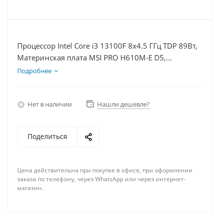
Процессор Intel Core i3 13100F 8x4.5 ГГц TDP 89Вт,
Материнская плата MSI PRO H610M-E D5,
Видеокарта RTX 5060Ti 16Гб, Память DDR5 64Gb,
Подробнее
Диски SSD 500Гб + HDD 2Тб, БП 600Вт
Нет в наличии
Нашли дешевле?
Поделиться
Цена действительна при покупке в офисе, при оформлении
заказа по телефону, через WhatsApp или через интернет-
магазин.