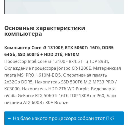
Основные характеристики
компьютера
Компьютер Core i3 13100F, RTX 5060Ti 16Гб, DDR5
64Gb, SSD 500Гб + HDD 2Тб, H610M
Процессор Intel Core i3 13100F 8x4.5 ГГц TDP 89Вт,
Охлаждение процессора Jonsbo CR-1200E, Материнская
плата MSI PRO H610M-E D5, Оперативная память
2x32Gb DDR5, Накопитель SSD 500Гб M.2 MP33 PRO /
KC3000, Накопитель HDD 2Тб WD Purple, Видеокарта
nVidia GeForce RTX 5060Ti 16Гб TDP 180Вт mP60, Блок
питания ATX 600Вт 80+ Bronze
На базе какого процессора собран этот ПК?