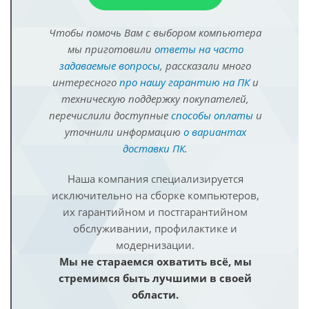
Чтобы помочь Вам с выбором компьютера
мы приготовили
ответы на часто
задаваемые вопросы
, рассказали много
интересного
про нашу гарантию на ПК
и
техническую поддержку покупателей,
перечислили доступные
способы оплаты
и
уточнили информацию
о вариантах
доставки ПК
.
Наша компания специализируется
исключительно на сборке компьютеров,
их гарантийном и постгарантийном
обслуживании, профилактике и
модернизации.
Мы не стараемся охватить всё, мы
стремимся быть лучшими в своей
области.