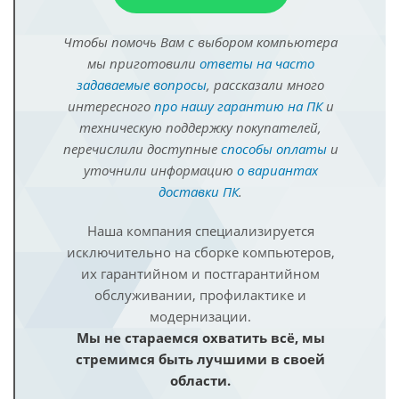
Чтобы помочь Вам с выбором компьютера
мы приготовили
ответы на часто
задаваемые вопросы
, рассказали много
интересного
про нашу гарантию на ПК
и
техническую поддержку покупателей,
перечислили доступные
способы оплаты
и
уточнили информацию
о вариантах
доставки ПК
.
Наша компания специализируется
исключительно на сборке компьютеров,
их гарантийном и постгарантийном
обслуживании, профилактике и
модернизации.
Мы не стараемся охватить всё, мы
стремимся быть лучшими в своей
области.