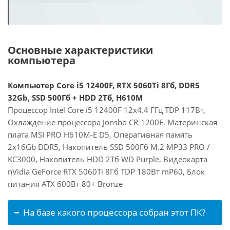
Основные характеристики
компьютера
Компьютер Core i5 12400F, RTX 5060Ti 8Гб, DDR5
32Gb, SSD 500Гб + HDD 2Тб, H610M
Процессор Intel Core i5 12400F 12x4.4 ГГц TDP 117Вт,
Охлаждение процессора Jonsbo CR-1200E, Материнская
плата MSI PRO H610M-E D5, Оперативная память
2x16Gb DDR5, Накопитель SSD 500Гб M.2 MP33 PRO /
KC3000, Накопитель HDD 2Тб WD Purple, Видеокарта
nVidia GeForce RTX 5060Ti 8Гб TDP 180Вт mP60, Блок
питания ATX 600Вт 80+ Bronze
На базе какого процессора собран этот ПК?