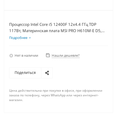
Процессор Intel Core i5 12400F 12x4.4 ГГц TDP
117Вт, Материнская плата MSI PRO H610M-E D5,
Видеокарта RTX 5060Ti 8Гб, Память DDR5 32Gb,
Подробнее
Диски SSD 500Гб + HDD 2Тб, БП 600Вт
Нет в наличии
Нашли дешевле?
Поделиться
Цена действительна при покупке в офисе, при оформлении
заказа по телефону, через WhatsApp или через интернет-
магазин.