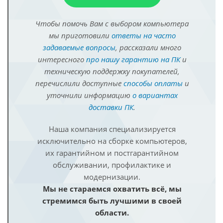
Чтобы помочь Вам с выбором компьютера
мы приготовили
ответы на часто
задаваемые вопросы
, рассказали много
интересного
про нашу гарантию на ПК
и
техническую поддержку покупателей,
перечислили доступные
способы оплаты
и
уточнили информацию
о вариантах
доставки ПК
.
Наша компания специализируется
исключительно на сборке компьютеров,
их гарантийном и постгарантийном
обслуживании, профилактике и
модернизации.
Мы не стараемся охватить всё, мы
стремимся быть лучшими в своей
области.