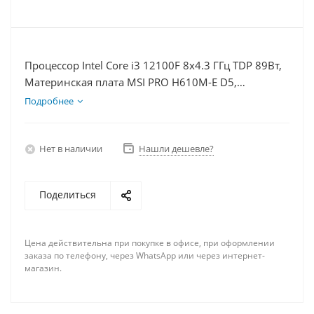
Процессор Intel Core i3 12100F 8x4.3 ГГц TDP 89Вт,
Материнская плата MSI PRO H610M-E D5,
Видеокарта RTX 5060Ti 8Гб, Память DDR5 32Gb,
Подробнее
Диски SSD 500Гб + HDD 1Тб, БП 600Вт
Нет в наличии
Нашли дешевле?
Поделиться
Цена действительна при покупке в офисе, при оформлении
заказа по телефону, через WhatsApp или через интернет-
магазин.