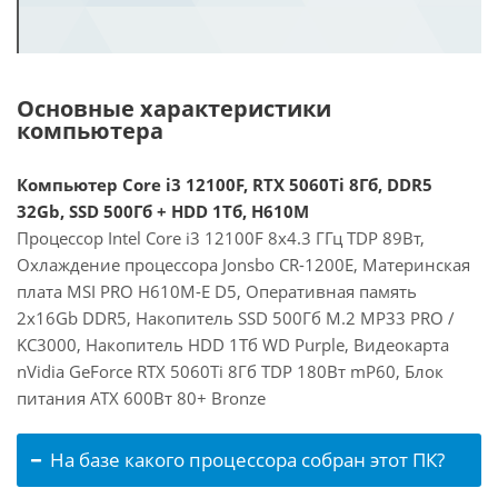
Основные характеристики
компьютера
Компьютер Core i3 12100F, RTX 5060Ti 8Гб, DDR5
32Gb, SSD 500Гб + HDD 1Тб, H610M
Процессор Intel Core i3 12100F 8x4.3 ГГц TDP 89Вт,
Охлаждение процессора Jonsbo CR-1200E, Материнская
плата MSI PRO H610M-E D5, Оперативная память
2x16Gb DDR5, Накопитель SSD 500Гб M.2 MP33 PRO /
KC3000, Накопитель HDD 1Тб WD Purple, Видеокарта
nVidia GeForce RTX 5060Ti 8Гб TDP 180Вт mP60, Блок
питания ATX 600Вт 80+ Bronze
На базе какого процессора собран этот ПК?