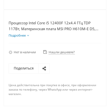
Процессор Intel Core i5 12400F 12x4.4 ГГц TDP
117Вт, Материнская плата MSI PRO H610M-E D5,
Видеокарта RTX 5060Ti 16Гб, Память DDR5 32Gb,
Подробнее
Диски SSD 500Гб + HDD 1Тб, БП 600Вт
Нет в наличии
Нашли дешевле?
Поделиться
Цена действительна при покупке в офисе, при оформлении
заказа по телефону, через WhatsApp или через интернет-
магазин.