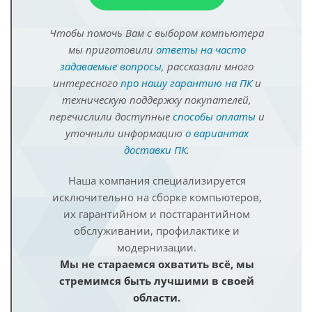
Чтобы помочь Вам с выбором компьютера
мы приготовили
ответы на часто
задаваемые вопросы
, рассказали много
интересного
про нашу гарантию на ПК
и
техническую поддержку покупателей,
перечислили доступные
способы оплаты
и
уточнили информацию
о вариантах
доставки ПК
.
Наша компания специализируется
исключительно на сборке компьютеров,
их гарантийном и постгарантийном
обслуживании, профилактике и
модернизации.
Мы не стараемся охватить всё, мы
стремимся быть лучшими в своей
области.