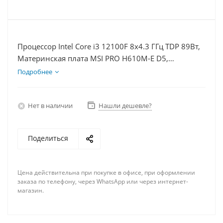
Процессор Intel Core i3 12100F 8x4.3 ГГц TDP 89Вт,
Материнская плата MSI PRO H610M-E D5,
Видеокарта RTX 5060Ti 16Гб, Память DDR5 32Gb,
Подробнее
Диски SSD 500Гб + HDD 1Тб, БП 600Вт
Нет в наличии
Нашли дешевле?
Поделиться
Цена действительна при покупке в офисе, при оформлении
заказа по телефону, через WhatsApp или через интернет-
магазин.