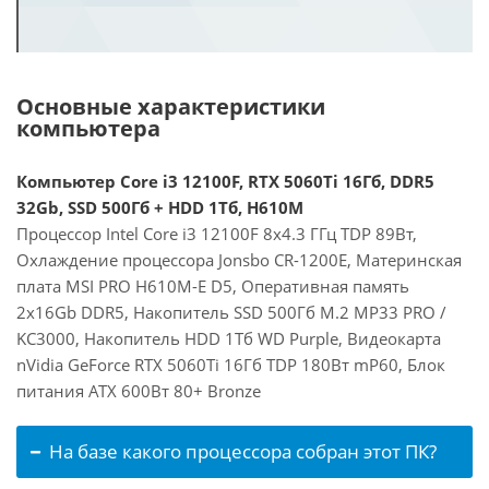
Основные характеристики
компьютера
Компьютер Core i3 12100F, RTX 5060Ti 16Гб, DDR5
32Gb, SSD 500Гб + HDD 1Тб, H610M
Процессор Intel Core i3 12100F 8x4.3 ГГц TDP 89Вт,
Охлаждение процессора Jonsbo CR-1200E, Материнская
плата MSI PRO H610M-E D5, Оперативная память
2x16Gb DDR5, Накопитель SSD 500Гб M.2 MP33 PRO /
KC3000, Накопитель HDD 1Тб WD Purple, Видеокарта
nVidia GeForce RTX 5060Ti 16Гб TDP 180Вт mP60, Блок
питания ATX 600Вт 80+ Bronze
На базе какого процессора собран этот ПК?