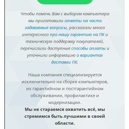
Чтобы помочь Вам с выбором компьютера
мы приготовили
ответы на часто
задаваемые вопросы
, рассказали много
интересного
про нашу гарантию на ПК
и
техническую поддержку покупателей,
перечислили доступные
способы оплаты
и
уточнили информацию
о вариантах
доставки ПК
.
Наша компания специализируется
исключительно на сборке компьютеров,
их гарантийном и постгарантийном
обслуживании, профилактике и
модернизации.
Мы не стараемся охватить всё, мы
стремимся быть лучшими в своей
области.