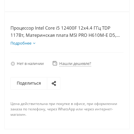
Процессор Intel Core i5 12400F 12x4.4 ГГц TDP
117Вт, Материнская плата MSI PRO H610M-E D5,
Видеокарта RTX 5060Ti 16Гб, Память DDR5 16Gb,
Подробнее
Диски SSD 500Гб + HDD 1Тб, БП 600Вт
Нет в наличии
Нашли дешевле?
Поделиться
Цена действительна при покупке в офисе, при оформлении
заказа по телефону, через WhatsApp или через интернет-
магазин.