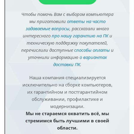
Чтобы помочь Вам с выбором компьютера
мы приготовили
ответы на часто
задаваемые вопросы
, рассказали много
интересного
про нашу гарантию на ПК
и
техническую поддержку покупателей,
перечислили доступные
способы оплаты
и
уточнили информацию
о вариантах
доставки ПК
.
Наша компания специализируется
исключительно на сборке компьютеров,
их гарантийном и постгарантийном
обслуживании, профилактике и
модернизации.
Мы не стараемся охватить всё, мы
стремимся быть лучшими в своей
области.