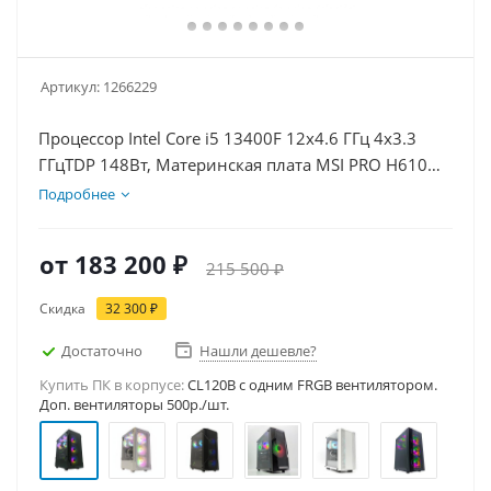
Артикул:
1266229
Процессор Intel Core i5 13400F 12x4.6 ГГц 4x3.3
ГГцTDP 148Вт, Материнская плата MSI PRO H610M-
E D5, Видеокарта RTX 5060Ti 8Гб, Память
Подробнее
DDR5 64Gb, Диски SSD 1000Гб + HDD 2Тб, БП
600Вт
от
183 200 ₽
215 500 ₽
Скидка
32 300 ₽
Достаточно
Нашли дешевле?
Купить ПК в корпусе:
CL120B c одним FRGB вентилятором.
Доп. вентиляторы 500р./шт.