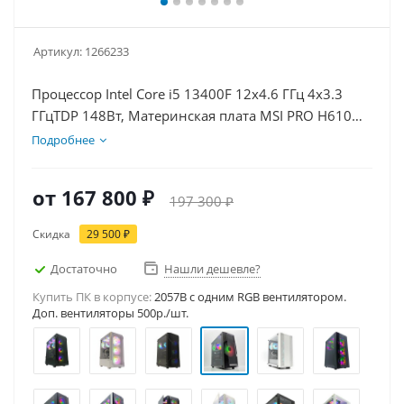
Артикул:
1266233
Процессор Intel Core i5 13400F 12x4.6 ГГц 4x3.3
ГГцTDP 148Вт, Материнская плата MSI PRO H610M-
E D5, Видеокарта RTX 5060Ti 8Гб, Память
Подробнее
DDR5 64Gb, Диски SSD 1000Гб, БП 600Вт
от
167 800 ₽
197 300 ₽
Скидка
29 500 ₽
Достаточно
Нашли дешевле?
Купить ПК в корпусе:
2057B c одним RGB вентилятором.
Доп. вентиляторы 500р./шт.