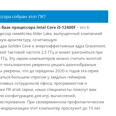
ссора собран этот ПК?
базе процессора Intel Core i5-12400F
– это 6-
ессор семейства Alder Lake, выпущенный компанией
дную архитектуру, сочетающую
ра Golden Cove и энергоэффективные ядра Gracemont.
вой тактовой частоте 2,5 ГГц и может разгоняться при
 ГГц. Эту серию компьютеров можно считать золотой
ит пользователю уверенно решать разнообразные
 уверены, что до середины 2020-х годов эта серия
аться большим спросом у заядлых геймеров,
ючевых сотрудников офиса, программистов и
ке ПК этой серии, наши специалисты помогут вам
ую конфигурацию для игр, вычислений,
ектирования. При своевременном профилактическом
модернизации этот компьютер прослужит до 10 лет.