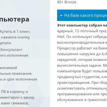
80+ Bronze
На базе какого проце
мпьютера
Этот компьютер собран на 
ядерный, 12-поточный проц
упить в 1 клик».
Intel. Он использует гибри
и нажмите кнопку
высокопроизводительные яд
детали.
Процессор работает на базо
. Консультант
повышении нагрузки до 4,4
 его исполнения
серединой, которая позвол
вычислительные задачи. Мы
 желаемой
компьютеров будет пользов
льные пожелания.
продвинутых студентов, кл
ть и срок исполнения
проектировщиков. При сбор
скомплектовать оптимальн
ПК в корзину и
программирования или про
омментарии к заказу
обслуживании и грамотной 
 вами свяжемся,