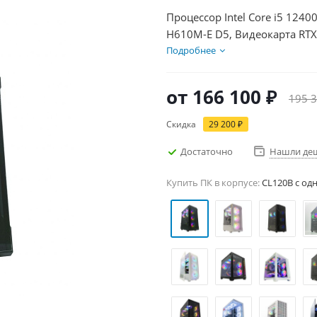
Процессор Intel Core i5 124
H610M-E D5, Видеокарта RTX
БП 600Вт
Подробнее
от
166 100 ₽
195 3
Скидка
29 200 ₽
Достаточно
Нашли де
Купить ПК в корпусе:
CL120B c од