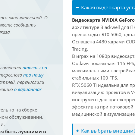
Какая видеокарта ус
тся окончательной. О
Видеокарта NVIDIA GeForce
можете сообщить
архитектуре Blackwell для 
каза.
превосходит RTX 5060, одна
Оснащена 4480 ядрами CUDA
Tracing.
В играх на 1080p видеокарт
Outlaws показывает 115 FPS,
иготовили
ответы на
максимальными настройками
нтересного
про нашу
стабильных 100 FPS.
ателей, перечислили
RTX 5060 Ti идеальна для п
рмацию
о вариантах
визуализацию проектов в V
инструмент для цветокоррекц
эффективна при потоковой 
ельно на сборке
медицинской визуализацие
йном обслуживании,
и.
Как выбрать внешний
ся быть лучшими в