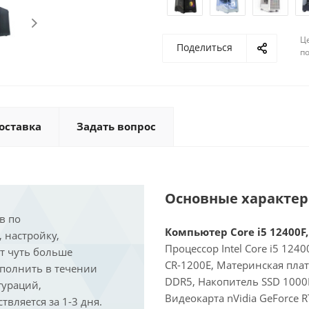
Ц
Поделиться
по
оставка
Задать вопрос
Основные характе
в по
Компьютер Core i5 12400F,
, настройку,
Процессор Intel Core i5 124
ит чуть больше
CR-1200E, Материнская пла
ыполнить в течении
DDR5, Накопитель SSD 1000Г
гураций,
Видеокарта nVidia GeForce 
вляется за 1-3 дня.