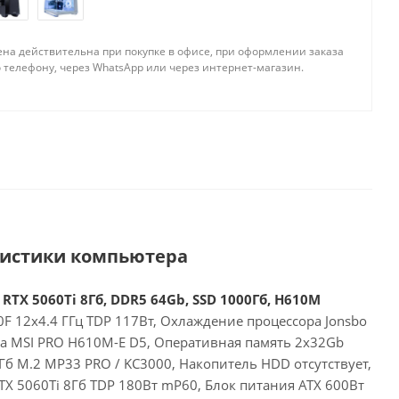
ена действительна при покупке в офисе, при оформлении заказа
 телефону, через WhatsApp или через интернет-магазин.
ристики компьютера
 RTX 5060Ti 8Гб, DDR5 64Gb, SSD 1000Гб, H610M
00F 12x4.4 ГГц TDP 117Вт, Охлаждение процессора Jonsbo
та MSI PRO H610M-E D5, Оперативная память 2x32Gb
б M.2 MP33 PRO / KC3000, Накопитель HDD отсутствует,
RTX 5060Ti 8Гб TDP 180Вт mP60, Блок питания ATX 600Вт