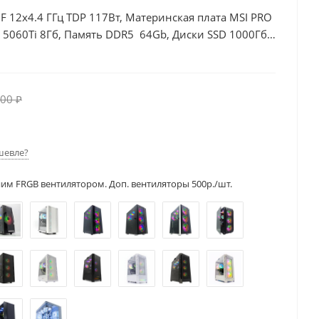
00F 12x4.4 ГГц TDP 117Вт, Материнская плата MSI PRO
 5060Ti 8Гб, Память DDR5 64Gb, Диски SSD 1000Гб,
00 ₽
шевле?
ним FRGB вентилятором. Доп. вентиляторы 500р./шт.