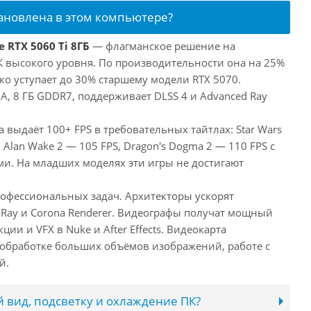
тановлена в этом компьютере?
 RTX 5060 Ti 8ГБ
— флагманское решение на
ПК высокого уровня. По производительности она на 25%
ко уступает до 30% старшему модели RTX 5070.
, 8 ГБ GDDR7, поддерживает DLSS 4 и Advanced Ray
а выдаёт 100+ FPS в требовательных тайтлах: Star Wars
 Alan Wake 2 — 105 FPS, Dragon's Dogma 2 — 110 FPS с
. На младших моделях эти игры не достигают
рофессиональных задач. Архитекторы ускорят
-Ray и Corona Renderer. Видеографы получат мощный
ии и VFX в Nuke и After Effects. Видеокарта
обработке больших объёмов изображений, работе с
й.
 вид, подсветку и охлаждение ПК?