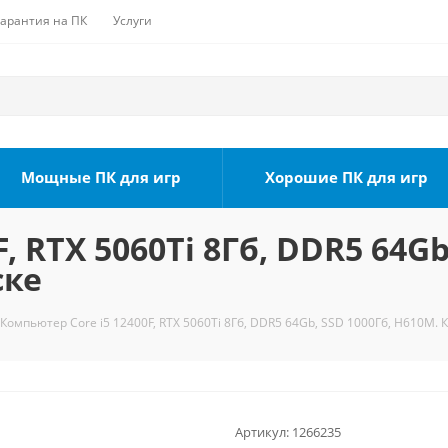
Гарантия на ПК
Услуги
Мощные ПК для игр
Хорошие ПК для игр
, RTX 5060Ti 8Гб, DDR5 64Gb
ске
Компьютер Core i5 12400F, RTX 5060Ti 8Гб, DDR5 64Gb, SSD 1000Гб, H610M. 
Артикул:
1266235