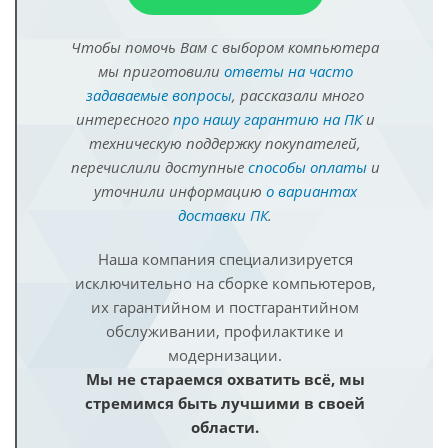
Чтобы помочь Вам с выбором компьютера
мы приготовили
ответы на часто
задаваемые вопросы
, рассказали много
интересного
про нашу гарантию на ПК
и
техническую поддержку покупателей,
перечислили доступные
способы оплаты
и
уточнили информацию
о вариантах
доставки ПК
.
Наша компания специализируется
исключительно на сборке компьютеров,
их гарантийном и постгарантийном
обслуживании, профилактике и
модернизации.
Мы не стараемся охватить всё, мы
стремимся быть лучшими в своей
области.