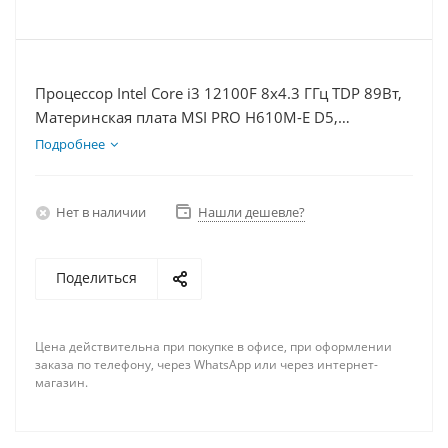
Процессор Intel Core i3 12100F 8x4.3 ГГц TDP 89Вт,
Материнская плата MSI PRO H610M-E D5,
Видеокарта RTX 5060Ti 8Гб, Память DDR5 64Gb,
Подробнее
Диски SSD 1000Гб, БП 600Вт
Нет в наличии
Нашли дешевле?
Поделиться
Цена действительна при покупке в офисе, при оформлении
заказа по телефону, через WhatsApp или через интернет-
магазин.