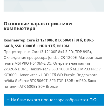
Основные характеристики
компьютера
Компьютер Core i3 12100F, RTX 5060Ti 8Гб, DDR5
64Gb, SSD 1000Гб + HDD 1Тб, H610M
Процессор Intel Core i3 12100F 8x4.3 ГГц TDP 89Вт,
Охлаждение процессора Jonsbo CR-1200E, Материнская
плата MSI PRO H610M-E D5, Оперативная память
2x32Gb DDR5, Накопитель SSD 1000Гб M.2 MP33 PRO /
KC3000, Накопитель HDD 1Тб WD Purple, Видеокарта
nVidia GeForce RTX 5060Ti 8Гб TDP 180Вт mP60, Блок
питания ATX 600Вт 80+ Bronze
На базе какого процессора собран этот ПК?