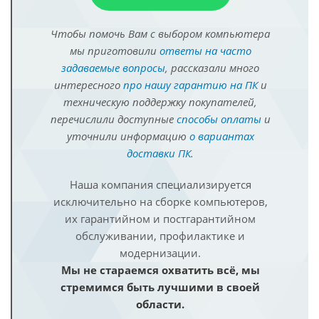
Чтобы помочь Вам с выбором компьютера
мы приготовили
ответы на часто
задаваемые вопросы
, рассказали много
интересного
про нашу гарантию на ПК
и
техническую поддержку покупателей,
перечислили доступные
способы оплаты
и
уточнили информацию
о вариантах
доставки ПК
.
Наша компания специализируется
исключительно на сборке компьютеров,
их гарантийном и постгарантийном
обслуживании, профилактике и
модернизации.
Мы не стараемся охватить всё, мы
стремимся быть лучшими в своей
области.