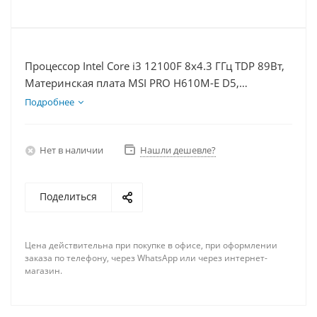
Процессор Intel Core i3 12100F 8x4.3 ГГц TDP 89Вт,
Материнская плата MSI PRO H610M-E D5,
Видеокарта RTX 5060Ti 8Гб, Память DDR5 64Gb,
Подробнее
Диски SSD 1000Гб + HDD 1Тб, БП 600Вт
Нет в наличии
Нашли дешевле?
Поделиться
Цена действительна при покупке в офисе, при оформлении
заказа по телефону, через WhatsApp или через интернет-
магазин.